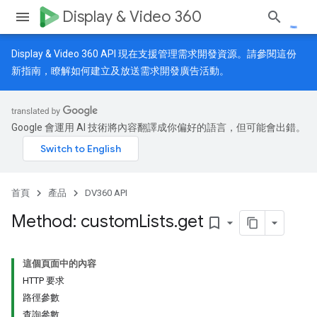
Display & Video 360
Display & Video 360 API 現在支援管理需求開發資源。請參閱
這份
新指南
，瞭解如何建立及放送需求開發廣告活動。
Google 會運用 AI 技術將內容翻譯成你偏好的語言，但可能會出錯。
首頁
產品
DV360 API
Method: custom
Lists
.
get
bookmark_border
這個頁面中的內容
HTTP 要求
路徑參數
查詢參數