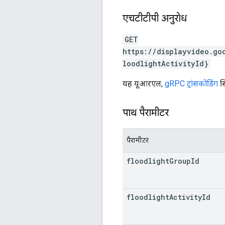
एचटीटीपी अनुरोध
GET
https://displayvideo.go
loodlightActivityId}
यह यूआरएल,
gRPC ट्रांसकोडिंग
सि
पाथ पैरामीटर
पैरामीटर
floodlight
Group
Id
floodlight
Activity
Id