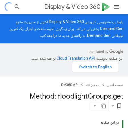
Display & Video 360
رابط برنامه‌نویسی کاربردی Display & Video 360 اکنون از مدیریت منابع
Demand Gen پشتیبانی می‌کند. برای یادگیری نحوه ساخت و اجرای یک کمپین
تبلیغاتی Demand Gen، به
راهنمای جدید
ما مراجعه کنید.
این صفحه به‌وسیله
ترجمه شده است.
صفحه اصلی
محصولات
DV360 API
Method: floodlight
Groups
.
get
bookmark_border
در این صفحه