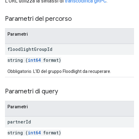
L'URL utilizza la sintassi di
transcodifica gRPC
.
Parametri del percorso
Parametri
floodlight
Group
Id
string (
int64
format)
Obbligatorio. L'ID del gruppo Floodlight da recuperare.
Parametri di query
Parametri
partner
Id
string (
int64
format)