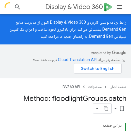
Display & Video 360
رابط برنامه‌نویسی کاربردی Display & Video 360 اکنون از مدیریت منابع
Demand Gen پشتیبانی می‌کند. برای یادگیری نحوه ساخت و اجرای یک کمپین
تبلیغاتی Demand Gen، به
راهنمای جدید
ما مراجعه کنید.
این صفحه به‌وسیله
ترجمه شده است.
صفحه اصلی
محصولات
DV360 API
Method: floodlight
Groups
.
patch
bookmark_border
در این صفحه