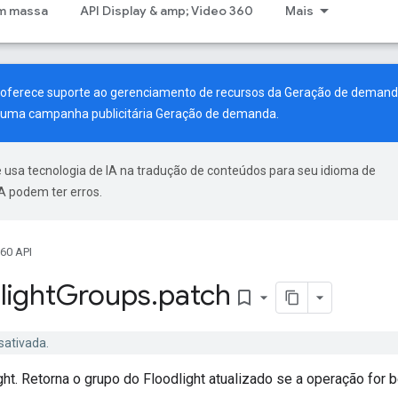
m massa
API Display & amp; Video 360
Mais
a oferece suporte ao gerenciamento de recursos da Geração de demand
ar uma campanha publicitária Geração de demanda.
 usa tecnologia de IA na tradução de conteúdos para seu idioma de
A podem ter erros.
60 API
light
Groups
.
patch
bookmark_border
sativada.
ght. Retorna o grupo do Floodlight atualizado se a operação for