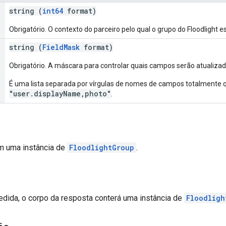
string (
int64
format)
Obrigatório. O contexto do parceiro pelo qual o grupo do Floodlight 
string (
FieldMask
format)
Obrigatório. A máscara para controlar quais campos serão atualizad
É uma lista separada por vírgulas de nomes de campos totalmente q
"user.displayName,photo"
.
ém uma instância de
FloodlightGroup
.
edida, o corpo da resposta conterá uma instância de
Floodligh