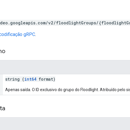
deo.googleapis.com/v2/floodlightGroups/{floodlightG
codificação gRPC
.
ho
string (
int64
format)
Apenas saída. O ID exclusivo do grupo do Floodlight. Atribuído pelo s
ta