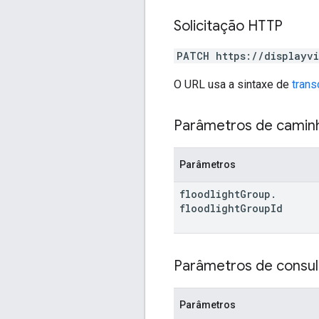
Solicitação HTTP
PATCH https://displayvi
O URL usa a sintaxe de
trans
Parâmetros de camin
Parâmetros
floodlight
Group
.
floodlight
Group
Id
Parâmetros de consul
Parâmetros