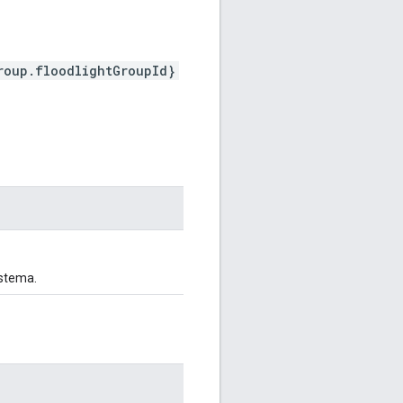
roup.floodlightGroupId}
istema.