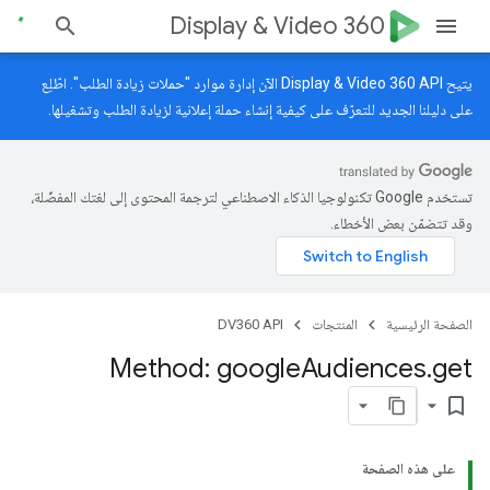
Display & Video 360
يتيح Display & Video 360 API الآن إدارة موارد "حملات زيادة الطلب". اطّلِع
على
دليلنا الجديد
للتعرّف على كيفية إنشاء حملة إعلانية لزيادة الطلب وتشغيلها.
تستخدم Google تكنولوجيا الذكاء الاصطناعي لترجمة المحتوى إلى لغتك المفضّلة،
وقد تتضمّن بعض الأخطاء.
الصفحة الرئيسية
المنتجات
DV360 API
Method: google
Audiences
.
get
bookmark_border
على هذه الصفحة