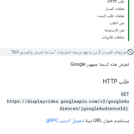
طلب HTTP
مَعلمات المسار
مَعلمات طلب البحث
نص الطلب
نص الاستجابة
نطاقات الأذونات
تم إيقاف الإصدار 2 من واجهة برمجة التطبيقات "مساحة العرض والفيديو 360".
تعرض هذه السمة جمهور Google.
طلب HTTP
GET
https://displayvideo.googleapis.com/v2/googleAu
diences/{googleAudienceId}
يستخدِم عنوان URL بنية
تحويل الترميز gRPC
.