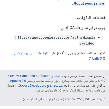
.
GoogleAudience
نطاقات الأذونات
يجب توفير نطاق OAuth التالي:
https://www.googleapis.com/auth/displa
y-video
لمزيد من المعلومات، يُرجى الاطّلاع على
نظرة عامة على بروتوكول
.
OAuth 2.0
إنّ محتوى هذه الصفحة مرخّص بموجب
ترخيص Creative Commons Attribution
4.0‏
ما لم يُنصّ على خلاف ذلك، ونماذج الرموز مرخّصة بموجب
ترخيص Apache 2.0‏
.
للاطّلاع على التفاصيل، يُرجى مراجعة
سياسات موقع Google Developers‏
. إنّ Java
هي علامة تجارية مسجَّلة لشركة Oracle و/أو شركائها التابعين.
تاريخ التعديل الأخير: 2025-07-26 (حسب التوقيت العالمي المتفَّق عليه)