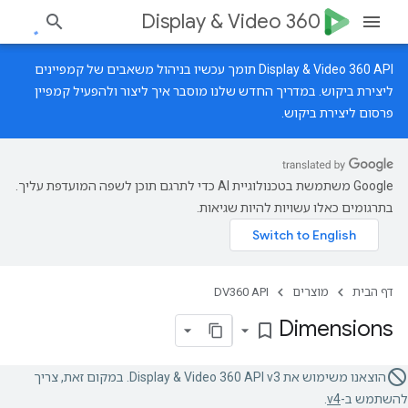
Display & Video 360
‫Display & Video 360 API תומך עכשיו בניהול משאבים של קמפיינים
ליצירת ביקוש.
במדריך החדש
שלנו מוסבר איך ליצור ולהפעיל קמפיין
פרסום ליצירת ביקוש.
‫Google משתמשת בטכנולוגיית AI כדי לתרגם תוכן לשפה המועדפת עליך.
בתרגומים כאלו עשויות להיות שגיאות.
דף הבית
מוצרים
DV360 API
Dimensions
bookmark_border
הוצאנו משימוש את Display & Video 360 API v3. במקום זאת, צריך
להשתמש ב-
v4
.