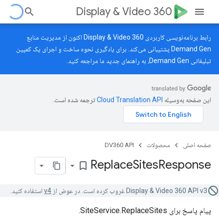
Display & Video 360
رابط برنامه‌نویسی کاربردی Display & Video 360 اکنون از مدیریت منابع
Demand Gen پشتیبانی می‌کند. برای یادگیری نحوه ساخت و اجرای یک کمپین
تبلیغاتی Demand Gen، به
راهنمای جدید
ما مراجعه کنید.
این صفحه به‌وسیله
ترجمه شده است.
صفحه اصلی
محصولات
DV360 API
Replace
Sites
Response
bookmark_border
Display & Video 360 API v3 غروب کرده است. در عوض از
v4
استفاده کنید.
پیام پاسخ برای SiteService.ReplaceSites.