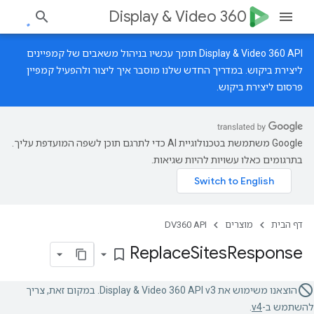
Display & Video 360
‫Display & Video 360 API תומך עכשיו בניהול משאבים של קמפיינים
ליצירת ביקוש.
במדריך החדש
שלנו מוסבר איך ליצור ולהפעיל קמפיין
פרסום ליצירת ביקוש.
‫Google משתמשת בטכנולוגיית AI כדי לתרגם תוכן לשפה המועדפת עליך.
בתרגומים כאלו עשויות להיות שגיאות.
דף הבית
מוצרים
DV360 API
Replace
Sites
Response
bookmark_border
הוצאנו משימוש את Display & Video 360 API v3. במקום זאת, צריך
להשתמש ב-
v4
.