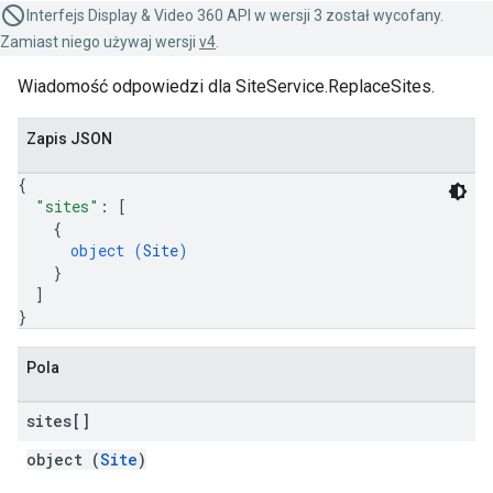
Interfejs Display & Video 360 API w wersji 3 został wycofany.
Zamiast niego używaj wersji
v4
.
Wiadomość odpowiedzi dla SiteService.ReplaceSites.
Zapis JSON
{
"sites"
: 
[
{
object (
Site
)
}
]
}
Pola
sites[]
object (
Site
)