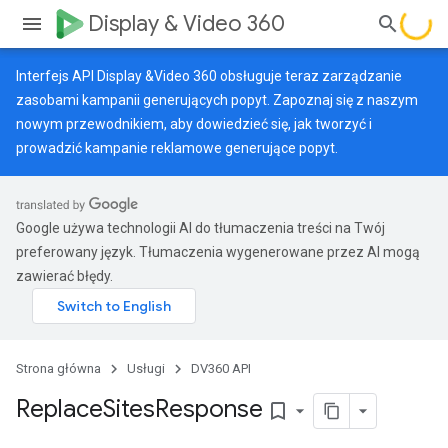
Display & Video 360
Interfejs API Display &Video 360 obsługuje teraz zarządzanie
zasobami kampanii generujących popyt. Zapoznaj się z naszym
nowym przewodnikiem
, aby dowiedzieć się, jak tworzyć i
prowadzić kampanie reklamowe generujące popyt.
Google używa technologii AI do tłumaczenia treści na Twój
preferowany język. Tłumaczenia wygenerowane przez AI mogą
zawierać błędy.
Strona główna
Usługi
DV360 API
Replace
Sites
Response
bookmark_border