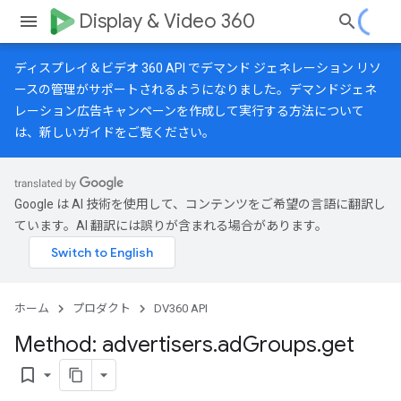
Display & Video 360
ディスプレイ＆ビデオ 360 API でデマンド ジェネレーション リソ
ースの管理がサポートされるようになりました。デマンドジェネ
レーション広告キャンペーンを作成して実行する方法について
は、
新しいガイド
をご覧ください。
Google は AI 技術を使用して、コンテンツをご希望の言語に翻訳し
ています。AI 翻訳には誤りが含まれる場合があります。
ホーム
プロダクト
DV360 API
Method: advertisers
.
ad
Groups
.
get
bookmark_border