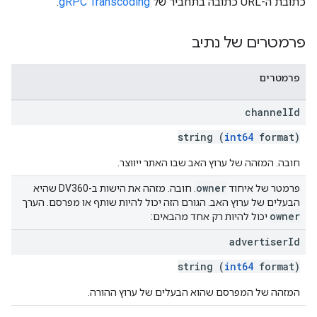
כתובת ה-URL כתובה בתחביר של
gRPC Transcoding
.
פרמטרים של נתיב
פרמטרים
channel
Id
string (
int64
format)
חובה. המזהה של ערוץ האב שבו האתר ייווצר.
owner
פרמטר של איחוד
. חובה. מזהה את הישות ב-DV360 שהיא
הבעלים של ערוץ האב. הגורם הזה יכול להיות שותף או מפרסם. הערך
owner
יכול להיות רק אחד מהבאים:
advertiser
Id
string (
int64
format)
המזהה של המפרסם שהוא הבעלים של ערוץ ההורה.