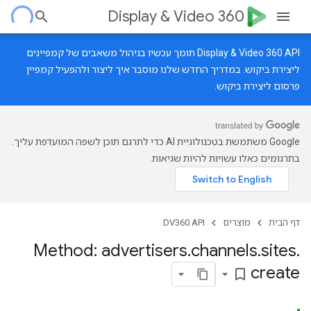
Display & Video 360
‫Display & Video 360 API תומך עכשיו בניהול משאבים של קמפיינים
ליצירת ביקוש.
במדריך החדש
שלנו מוסבר איך ליצור ולהפעיל קמפיין
פרסום ליצירת ביקוש.
‫Google משתמשת בטכנולוגיית AI כדי לתרגם תוכן לשפה המועדפת עליך.
בתרגומים כאלו עשויות להיות שגיאות.
דף הבית
מוצרים
DV360 API
Method: advertisers
.
channels
.
sites
.
create
bookmark_border