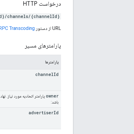
درخواست HTTP
Id}/channels/{channelId}
URL از دستور
RPC Transcoding
پارامترهای مسیر
پارامترها
channel
Id
owner
پارامتر اتحادیه مورد نیاز. نهاد DV360 مالک کانال را شناسایی می کند. این می تواند یک شریک یا یک تبلیغ کننده باشد
باشد:
advertiser
Id