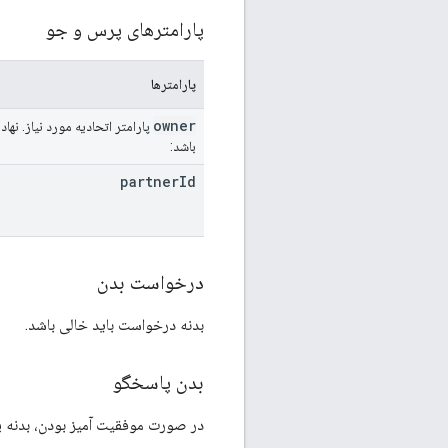
پارامترهای پرس و جو
پارامترها
owner
پارامتر اتحادیه مورد نیاز. نهاد DV360 مالک کانال را شناسایی می کند. این می تواند یک شریک یا یک تبلیغ کننده باشد
باشد:
partner
Id
درخواست بدن
بدنه درخواست باید خالی باشد.
بدن پاسخگو
در صورت موفقیت آمیز بودن، بدنه پ