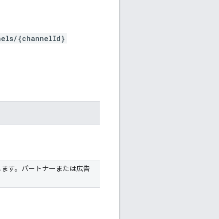
nels/{channelId}
します。パートナーまたは広告