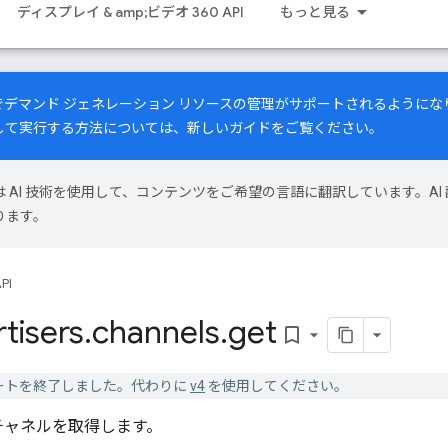
ディスプレイ & amp;ビデオ 360 API
もっと見る
PI でデマンド ジェネレーション リソースの管理がサポートされるよう
して実行する方法については、
新しいガイド
をご覧ください。
le は AI 技術を使用して、コンテンツをご希望の言語に翻訳しています。AI 
ります。
PI
tisers
.
channels
.
get
bookmark_border
 v3 はサポートを終了しました。代わりに
v4
を使用してください。
チャネルを取得します。