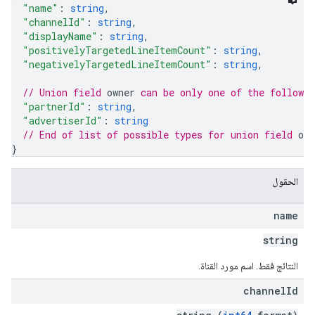
"name"
: 
string
,
"channelId"
: 
string
,
"displayName"
: 
string
,
"positivelyTargetedLineItemCount"
: 
string
,
"negativelyTargetedLineItemCount"
: 
string
,
// Union field 
owner
 can be only one of the followi
"partnerId"
: 
string
,
"advertiserId"
: 
string
// End of list of possible types for union field 
own
}
الحقول
name
string
النتائج فقط. اسم مورد القناة.
channel
Id