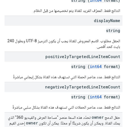
string (
int64
format)
النتائج فقط. المعرّف الفريد للقناة يتم تخصيصها من قِبل النظام.
display
Name
string
الحقل مطلوب. الاسم المعروض للقناة يجب أن يكون الترميز UTF-8 وبطول 240
بايت كحد أقصى.
positively
Targeted
Line
Item
Count
string (
int64
format)
النتائج فقط. عدد عناصر الحملة التي تستهدف هذه القناة بشكل إيجابي مباشرةً
negatively
Targeted
Line
Item
Count
string (
int64
format)
النتائج فقط. عدد عناصر الحملات التي تستهدف هذه القناة بشكل سلبي مباشرةً
owner
حقل الدمج
تحدّد هذه السمة عنصر "مساحة العرض والفيديو 360" الذي
owner
يملك القناة. ويمكن أن يكون شريكًا أو معلنًا. يمكن أن تكون
إحدى القيم