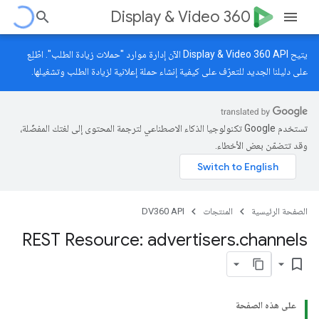
Display & Video 360
يتيح Display & Video 360 API الآن إدارة موارد "حملات زيادة الطلب". اطّلِع
على
دليلنا الجديد
للتعرّف على كيفية إنشاء حملة إعلانية لزيادة الطلب وتشغيلها.
تستخدم Google تكنولوجيا الذكاء الاصطناعي لترجمة المحتوى إلى لغتك المفضّلة،
وقد تتضمّن بعض الأخطاء.
الصفحة الرئيسية
المنتجات
DV360 API
REST Resource: advertisers
.
channels
bookmark_border
على هذه الصفحة