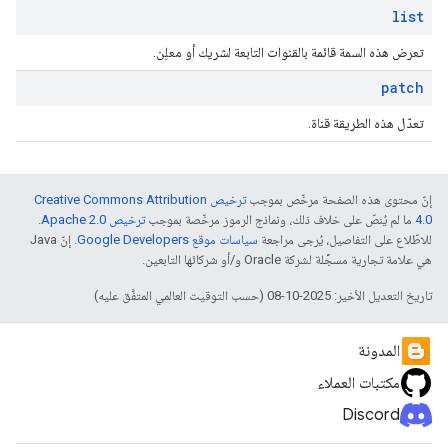
list
تعرض هذه السمة قائمة بالقنوات التابعة لشريك أو معلِن.
patch
تعدّل هذه الطريقة قناة.
إنّ محتوى هذه الصفحة مرخّص بموجب
ترخيص Creative Commons Attribution
4.0‏
ما لم يُنصّ على خلاف ذلك، ونماذج الرموز مرخّصة بموجب
ترخيص Apache 2.0‏
.
للاطّلاع على التفاصيل، يُرجى مراجعة
سياسات موقع Google Developers‏
. إنّ Java
هي علامة تجارية مسجَّلة لشركة Oracle و/أو شركائها التابعين.
تاريخ التعديل الأخير: 2025-10-08 (حسب التوقيت العالمي المتفَّق عليه)
المدونة
مكتبات العملاء
Discord