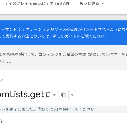
ディスプレイ & amp;ビデオ 360 API
もっと見る
PI でデマンド ジェネレーション リソースの管理がサポートされるよう
して実行する方法については、
新しいガイド
をご覧ください。
le は AI 技術を使用して、コンテンツをご希望の言語に翻訳しています。AI 
ります。
PI
om
Lists
.
get
bookmark_border
 v3 はサポートを終了しました。代わりに
v4
を使用してください。
す。