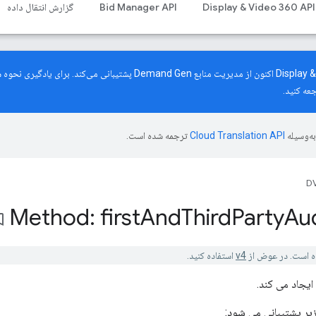
Display & Video 360 API
Bid Manager API
گزارش انتقال داده
رابط برنامه‌نویسی کاربردی Display & Video 360 اکنون از مدیریت منابع mand Gen
عه کنید.
ه‌وسیله
ترجمه شده است.
DV
Method: first
And
Third
Party
Au
_border
v4
استفاده کنید.
یر پشتیبانی می شود: