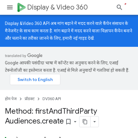
Display & Video 360
Display &Video 360 API अब मांग बढ़ाने में मदद करने वाले कैंपेन संसाधन के
मैनेजमेंट के साथ काम करता है. मांग बढ़ाने में मदद करने वाला विज्ञापन कैंपेन बनाने
और चलाने का तरीका जानने के लिए, हमारी
नई गाइड
देखें.
Google आपकी पसंदीदा भाषा में कॉन्टेंट का अनुवाद करने के लिए, एआई
टेक्नोलॉजी का इस्तेमाल करता है. एआई से मिले अनुवादों में गलतियां हो सकती हैं.
होम पेज
प्रॉडक्ट
DV360 API
Method: first
And
Third
Party
Audiences
.
create
bookmark_border