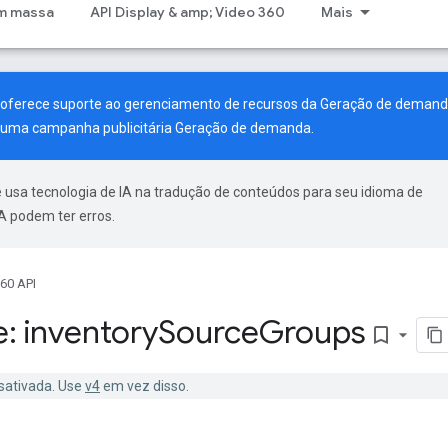
m massa
API Display & amp; Video 360
Mais
a oferece suporte ao gerenciamento de recursos da Geração de demand
ar uma campanha publicitária Geração de demanda.
 usa tecnologia de IA na tradução de conteúdos para seu idioma de
A podem ter erros.
60 API
: inventory
Source
Groups
bookmark_border
esativada. Use
v4
em vez disso.