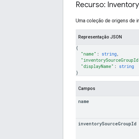
Recurso: Inventory
Uma coleção de origens de i
Representação JSON
{
"name"
: 
string
,
"inventorySourceGroupId
"displayName"
: 
string
}
Campos
name
inventory
Source
Group
Id