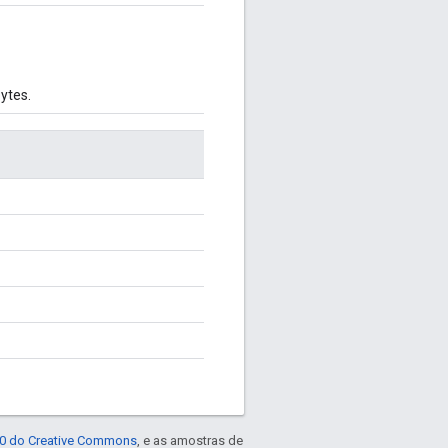
ytes.
4.0 do Creative Commons
, e as amostras de