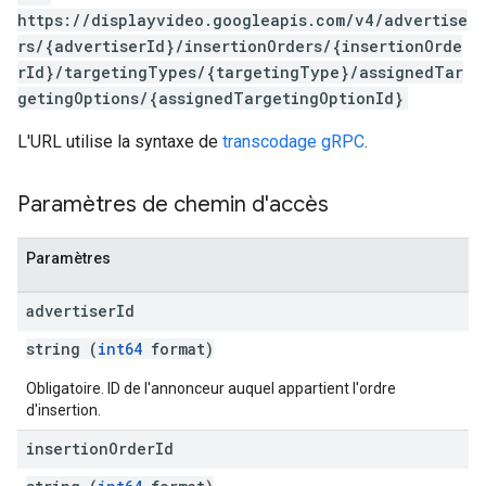
https://displayvideo.googleapis.com/v4/advertise
rs/{advertiserId}/insertionOrders/{insertionOrde
rId}/targetingTypes/{targetingType}/assignedTar
getingOptions/{assignedTargetingOptionId}
L'URL utilise la syntaxe de
transcodage gRPC
.
Paramètres de chemin d'accès
Paramètres
advertiser
Id
string (
int64
format)
Obligatoire. ID de l'annonceur auquel appartient l'ordre
d'insertion.
insertion
Order
Id