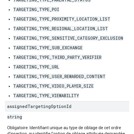
TARGETING_TYPE_POI
TARGETING_TYPE_PROXIMITY_LOCATION_LIST
TARGETING_TYPE_REGIONAL_LOCATION_LIST
TARGETING_TYPE_SENSITIVE_CATEGORY_EXCLUSION
TARGETING_TYPE_SUB_EXCHANGE
TARGETING_TYPE_THIRD_PARTY_VERIFIER
TARGETING_TYPE_URL
TARGETING_TYPE_USER_REWARDED_CONTENT
TARGETING_TYPE_VIDEO_PLAYER_SIZE
TARGETING_TYPE_VIEWABILITY
assigned
Targeting
Option
Id
string
Obligatoire. Identifiant unique au type de ciblage de cet ordre
d'insertion, qui identifie l'option de ciblage attribuée demandée.