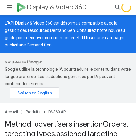
Display & Video 360
L'API Display & Video 360 est désormais compatible avec la
gestion des ressources Demand Gen. Consultez notre
nouveau
guide
pour découvrir comment créer et diffuser une campagne
publicitaire Demand Gen.
Google utilise la technologie IA pour traduire le contenu dans votre
langue préférée. Les traductions générées par IA peuvent
contenir des erreurs.
Accueil
Produits
DV360 API
Method: advertisers
.
insertion
Orders
.
targeting
Types
.
assigned
Targeting