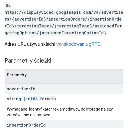
GET
https://displayvideo.googleapis.com/v4/advertise
rs/{advertiserId}/insertionOrders/{insertionOrde
rId}/targetingTypes/{targetingType}/assignedTar
getingOptions/{assignedTargetingOptionId}
Adres URL używa składni
transkodowania gRPC
.
Parametry ścieżki
Parametry
advertiser
Id
string (
int64
format)
Wymagane. Identyfikator reklamodawcy, do którego należy
zamówienie reklamowe.
insertion
Order
Id