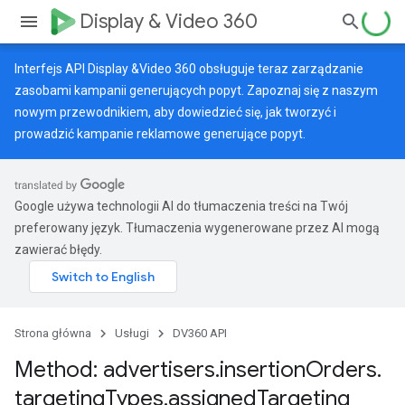
Display & Video 360
Interfejs API Display &Video 360 obsługuje teraz zarządzanie
zasobami kampanii generujących popyt. Zapoznaj się z naszym
nowym przewodnikiem
, aby dowiedzieć się, jak tworzyć i
prowadzić kampanie reklamowe generujące popyt.
Google używa technologii AI do tłumaczenia treści na Twój
preferowany język. Tłumaczenia wygenerowane przez AI mogą
zawierać błędy.
Strona główna
Usługi
DV360 API
Method: advertisers
.
insertion
Orders
.
targeting
Types
.
assigned
Targeting