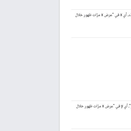
مبلغ عدد صحيح موجب لعدد مرّات الظهور في "عدد مرّات الظهور" المحدّد، أي x في "عرض x مرّات ظهور خلال
مبلغ عدد صحيح موجب لمدة الفترة الزمنية من النوع "فترة تكرار الظهور"، أي y في "عرض x مرّات ظهور خلال