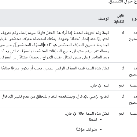
حول التنسيق.
قابل
نوع
الوصف
للكتابة
د
لا
قيمة رقم تعريف الحملة. إذا تُرك هذا الحقل فارغًا، سيتم إنشاء رقم تعري
حيح
اختياريًا، عند إنشاء "حملة" جديدة، يمكنك استخدام معرّف مخصّص بغرض ت
ربط العناصر (على سبيل المثال، طلب الإدراج بالحملة) استنادًا إلى المعرّف
د
لا
تمثّل هذه السمة قيمة المعرّف الرقمي للمعلِن. يجب أن يكون معرّفًا صالحًا 
حيح
سلة
نعم
اسم الإدخال.
د
لا
الطابع الزمني للإدخال، ويستخدمه النظام للتحقّق من عدم تغيير الإدخال ب
حيح
سلة
نعم
تمثّل هذه السمة حالة الإدخال.
نشطة
متوقف مؤقتًا