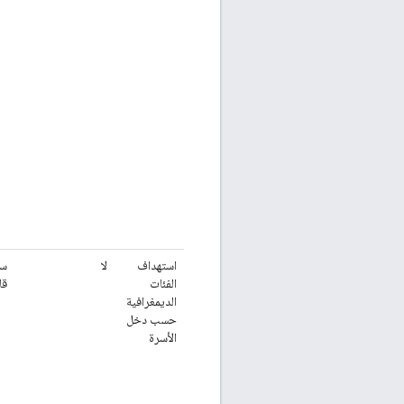
استهداف
لا
سل
الفئات
قا
الديمغرافية
حسب دخل
الأسرة