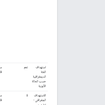
استهداف
نعم
سل
الفئة
قا
الديمغرافية
حسب الحالة
الأبوية
الاستهداف
لا
سل
الجغرافي -
قا
تضمين