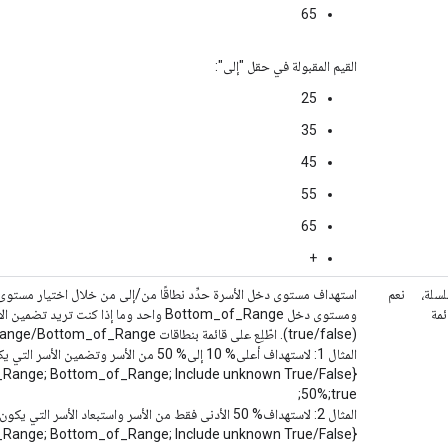
65
القيم المقبولة في حقل "إلى":
25
35
45
55
65
+
سلة،
نعم
ئمة
ومستوى دخل Bottom_of_Range واحد وما إذا كنت 
(true/false). اطّلِع على قائمة بنطاقات Top_of_Range/Bottom_of_Range المقبولة.
المثال 1: لاستهداف أعلى% 10 إلى% 50 من الأسر و
50%;true;
المثال 2: لاستهداف% 50 الأدنى فقط من الأسر واستبعاد الأسر 