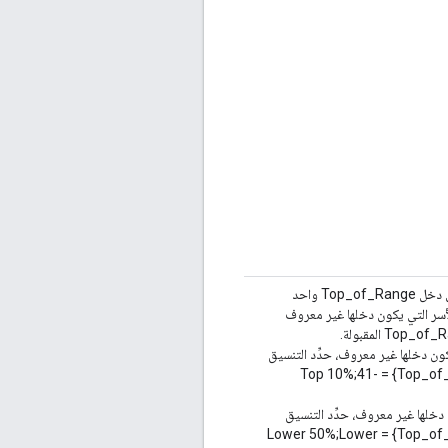
استهداف مستوى دخل الأسرة حدِّد نطاقًا من/إلى من خلال اختيار مستوى دخل Top_of_Range واحد
تريد تضمين الأسر التي يكون دخلها غير معروف
تضمين الأسر التي يكون دخلها غير معروف، حدِّد التنسيق
{Top_of_Range; Bottom_of_Range; Include unknown True/False} = Top 10%;41-
التي يكون دخلها غير معروف، حدِّد التنسيق
{Top_of_Range; Bottom_of_Range; Include unknown True/False} = Lower 50%;Lower