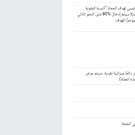
يسي لهدف الحملة "النسبة المئوية
للمشاهدة" و"نسبة النقر إلى الظهور"، أدخِل قيمة هذا الحقل كنسبة مئوية، مثلاً سيتم إدخال %80 على النحو التالي:
ن دائمًا ميزانية نقدية. سيتم عرض
ة العملة).
ي الحملة