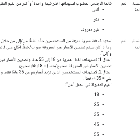
سلة،
نعم
قائمة الأجناس المطلوب استهدافها اختَر قيمة واحدة أو أكثر من القيم المقبو
ئمة
أنثى
ذكر
غير معروف
سلة،
نعم
استهداف فئة عمرية معيّنة من المستخدمين حدِّد نطاقًا من/إلى من خلال 
ئمة
وما إذا كان سيتم تضمين الأعمار غير المعروفة صواب/خطأ. اطّلِع على قائمة
و"إلى".
المثال 1: لاستهداف الفئة العمرية من 18 إلى 55
تضمين الأعمار غير المعروفة صحيح/خطأ} = 18؛55؛صحيح؛
المثال 2: لاستهداف المستخدم
يلي = 35؛+؛خطأ؛.
القيم المقبولة في الحقل "من":
18
25
35
45
55