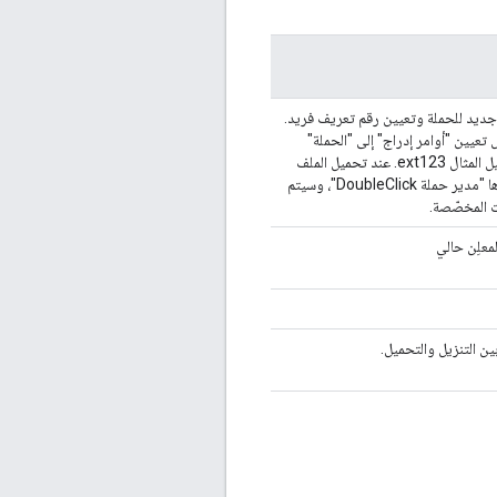
ف جديد للحملة وتعيين رقم تعريف فريد.
عيين "أوامر إدراج" إلى "الحملة"
الجديدة. تنسيق المعرّف المخصّص هو "ext[المعرّف المخصّص]"، على سبيل المثال ext123. عند تحميل الملف
ومعالجته، سيتم استبدال جميع المعرّفات المخصّصة بالمعرّفات التي يحدّدها "مدير حملة DoubleClick"، وسيتم
ات المخصّصة.
لمعلِن حالي
ين التنزيل والتحميل.