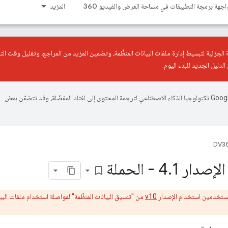
اجهة برمجة التطبيقات في مساحة العرض والفيديو 360
المزيد
 الجزئية
لتبسيط إدارة ملفات البيانات المنظَّمة، وتضمين المزيد من المراجع، وتقليل وقت التح
الدليل الجديد
للبدء اليوم.
تستخدم Google تكنولوجيا الذكاء الاصطناعي لترجمة المحتوى إلى لغتك المفضّلة، وقد تتضمّن بعض
DV36
الإصدار 4
1 - الحملة
.
bookmark_border
v10
من "تنسيق البيانات المنظَّمة" لمواصلة استخدام ملفات البيا