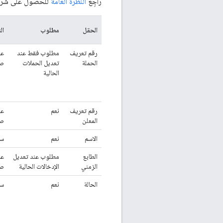
راجِع
النظرة العامة
للحصول على شرح 
الحقل
مطلوب
ال
رقم تعريف
مطلوب فقط عند
عد
الحملة
تعديل الحملات
ص
الحالية
رقم تعريف
نعم
عد
المعلن
ص
الاسم
نعم
سل
الطابع
مطلوب عند تعديل
عد
الزمني
الإدخالات الحالية
ص
الحالة
نعم
سل