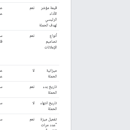
قيمة مؤشر
نعم
عد
الأداء
عا
الرئيسي
لهدف الحملة
أنواع
نعم
سل
تصاميم
قا
الإعلانات
ميزانية
لا
عد
الحملة
عا
تاريخ بدء
نعم
سل
الحملة
تاريخ انتهاء
لا
سل
الحملة
تفعيل ميزة
نعم
سل
"عدد مرات