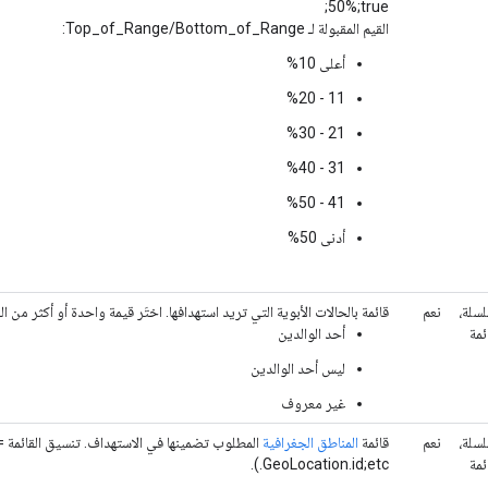
50%;true;
القيم المقبولة لـ Top_of_Range/Bottom_of_Range:
أعلى 10%
11 -‏ 20‏%
21‏ - 30‏%
31‏ - 40‏%
41 - 50‏%
أدنى 50%
سلة،
نعم
قائمة بالحالات الأبوية التي تريد استهدافها. اختَر قيمة واحدة أو أكثر من الق
ئمة
أحد الوالدين
ليس أحد الوالدين
غير معروف
سلة،
نعم
قائمة
المناطق الجغرافية
ئمة
GeoLocation.id;etc.).