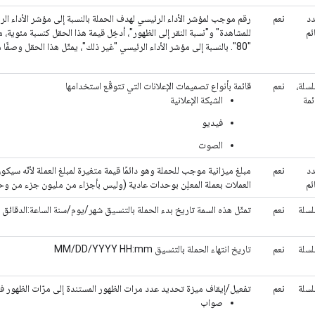
د
نعم
رقم موجب لمؤشر الأداء الرئيسي لهدف الحملة بالنسبة إلى مؤشر الأداء الرئ
ئم
"80". بالنسبة إلى مؤشر الأداء الرئيسي "غير ذلك"، يمثّل هذا الحقل وصفًا موجزًا للهدف.
سلة،
نعم
قائمة بأنواع تصميمات الإعلانات التي تتوقّع استخدامها
ئمة
الشبكة الإعلانية
فيديو
الصوت
د
نعم
مبلغ ميزانية موجب للحملة وهو دائمًا قيمة متغيرة لمبلغ العملة لأنّه سيكو
ئم
العملات بعملة المعلِن بوحدات عادية (وليس بأجزاء من مليون جزء من وحد
سلة
نعم
تمثّل هذه السمة تاريخ بدء الحملة بالتنسيق شهر/يوم/سنة الساعة:الدقائق
سلة
نعم
تاريخ انتهاء الحملة بالتنسيق MM/DD/YYYY HH:mm
سلة
نعم
تفعيل/إيقاف ميزة تحديد عدد مرات الظهور المستندة إلى مرّات الظهور ف
صواب