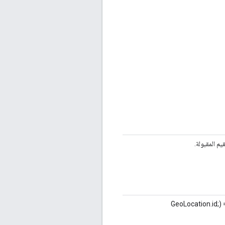
يم المقبولة.
المطلوب تضمينها في الاستهداف. تنسيق القائمة = (GeoLocation.id;