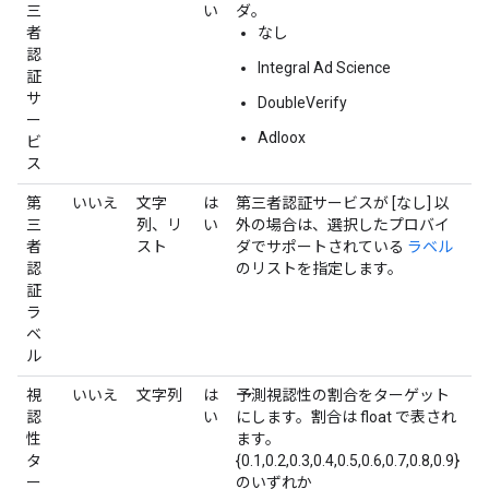
三
い
ダ。
者
なし
認
Integral Ad Science
証
サ
DoubleVerify
ー
Adloox
ビ
ス
第
いいえ
文字
は
第三者認証サービスが [なし] 以
三
列、リ
い
外の場合は、選択したプロバイ
者
スト
ダでサポートされている
ラベル
認
のリストを指定します。
証
ラ
ベ
ル
視
いいえ
文字列
は
予測視認性の割合をターゲット
認
い
にします。割合は float で表され
性
ます。
タ
{0.1,0.2,0.3,0.4,0.5,0.6,0.7,0.8,0.9}
ー
のいずれか