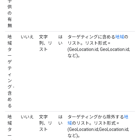
子
供
の
有
無
地
いいえ
文字
は
ターゲティングに含める
地域
の
域
列、リ
い
リスト。リスト形式 =
タ
スト
(GeoLocation.id; GeoLocation.id;
ー
など)。
ゲ
テ
ィ
ン
グ -
含
め
る
地
いいえ
文字
は
ターゲティングから除外する
地
域
列、リ
い
域
のリスト。リスト形式 =
タ
スト
(GeoLocation.id;GeoLocation.id;
ー
など)。