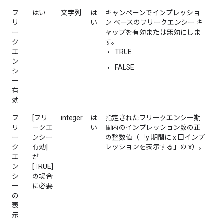
フ
はい
文字列
は
キャンペーンでインプレッショ
リ
い
ン ベースのフリークエンシー キ
ー
ャップを有効または無効にしま
ク
す。
エ
TRUE
ン
FALSE
シ
ー
有
効
フ
[フリ
integer
は
指定されたフリークエンシー期
リ
ークエ
い
間内のインプレッション数の正
ー
ンシー
の整数値（「y 期間に x 回インプ
ク
有効]
レッションを表示する」の x）。
エ
が
ン
[TRUE]
シ
の場合
ー
に必要
の
表
示