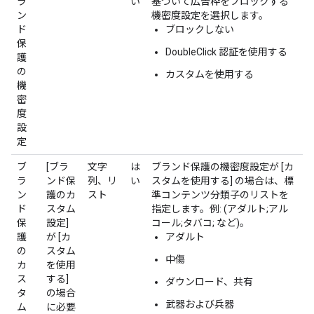
ラ
い
基づいて広告枠をブロックする
ン
機密度設定を選択します。
ド
ブロックしない
保
DoubleClick 認証を使用する
護
の
カスタムを使用する
機
密
度
設
定
ブ
[ブラ
文字
は
ブランド保護の機密度設定が [カ
ラ
ンド保
列、リ
い
スタムを使用する] の場合は、標
ン
護のカ
スト
準コンテンツ分類子のリストを
ド
スタム
指定します。例: (アダルト;アル
保
設定]
コール;タバコ; など)。
護
が [カ
アダルト
の
スタム
中傷
カ
を使用
ス
する]
ダウンロード、共有
タ
の場合
武器および兵器
ム
に必要