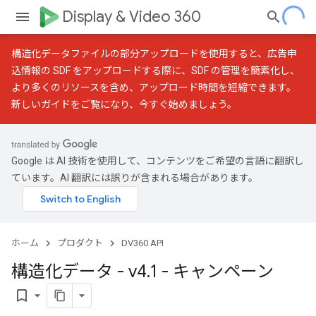
Display & Video 360
構造化データファイルの部分アップロード
を使用すると、広告申
込情報の SDF をアップロードする際に、SDF の管理を簡素化し、
より多くのリソースを含め、アップロード時間を短縮できます。
新しいガイド
をご覧になり、今すぐ始めましょう。
Google は AI 技術を使用して、コンテンツをご希望の言語に翻訳し
ています。AI 翻訳には誤りが含まれる場合があります。
ホーム
プロダクト
DV360 API
構造化データ - v4
.
1 - キャンペーン
bookmark_border