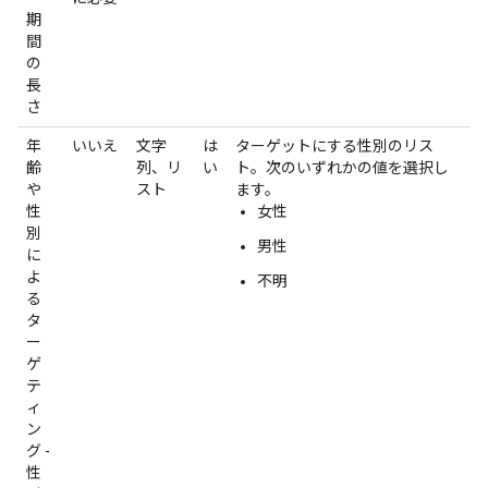
期
間
の
長
さ
年
いいえ
文字
は
ターゲットにする性別のリス
齢
列、リ
い
ト。次のいずれかの値を選択し
や
スト
ます。
性
女性
別
男性
に
よ
不明
る
タ
ー
ゲ
テ
ィ
ン
グ -
性