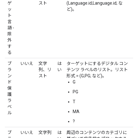
ゲ
スト
(Language.id;Language.id; な
ッ
ど)。
ト
言
語 -
除
外
す
る
ブ
いいえ
文字
は
ターゲットにするデジタル コン
ラ
列、リ
い
テンツ ラベルのリスト。リスト
ン
スト
形式 = (G;PG; など)。
ド
G
保
PG
護
ラ
T
ベ
MA
ル
?
ブ
いいえ
文字列
は
周辺のコンテンツのカテゴリに