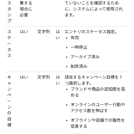
ス
集する
ていないことを確認するため
タ
場合に
に、システムによって使用され
ン
必要
ます。
プ
ス
はい
文字列
は
エントリのステータス設定。
テ
い
有効
ー
一時停止
タ
ス
アーカイブ済み
削除済み
キ
はい
文字列
は
該当するキャンペーン目標を 1
ャ
い
つ選択します。
ン
ブランドや商品の認知度を高
ペ
める
ー
オンラインのユーザー行動や
ン
アクセス数を伸ばす
の
目
オフラインや店舗での販売を
標
促進する