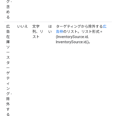
グ -
含
め
る
広
いいえ
文字
は
ターゲティングから除外する
広
告
列、リ
い
告枠
のリスト。リスト形式 =
在
スト
(InventorySource.id;
庫
InventorySource.id;)。
ソ
ー
ス
タ
ー
ゲ
テ
ィ
ン
グ -
除
外
す
る