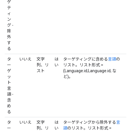
ゲ
テ
ィ
ン
グ -
除
外
す
る
タ
いいえ
文字
は
ターゲティングに含める
言語
の
ー
列、リ
い
リスト。リスト形式 =
ゲ
スト
(Language.id;Language.id; な
ッ
ど)。
ト
言
語 -
含
め
る
タ
いいえ
文字
は
ターゲティングから除外する
言
ー
列、リ
い
語
のリスト。リスト形式 =