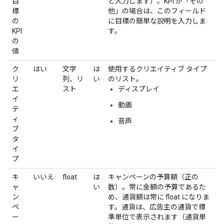
目
と入力します）。KPI が「その
標
他」の場合は、このフィールド
の
に目標の簡単な説明を入力しま
KPI
す。
の
値
ク
はい
文字
は
使用するクリエイティブ タイプ
リ
列、リ
い
のリスト。
エ
スト
ディスプレイ
イ
動画
テ
ィ
音声
ブ
タ
イ
プ
キ
いいえ
float
は
キャンペーンの予算額（正の
ャ
い
数）。常に金額の予算であるた
ン
め、通貨額は常に float になりま
ペ
す。通貨は、広告主の通貨で標
ー
準単位で表示されます（通貨単