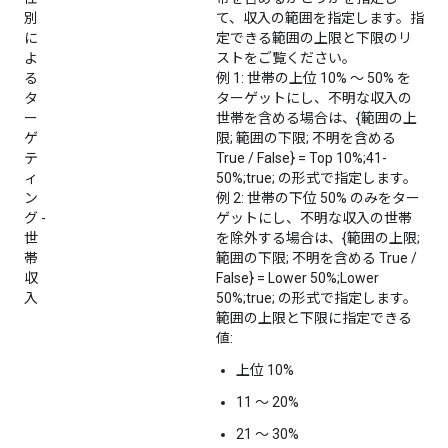
別
て、収入の範囲を指定します。指
に
定できる範囲の上限と下限のリ
よ
ストをご覧ください。
る
例 1: 世帯の上位 10% ～ 50% を
タ
ターゲットにし、不明な収入の
ー
世帯を含める場合は、{範囲の上
ゲ
限; 範囲の下限; 不明を含める
テ
True / False} = Top 10%;41-
ィ
50%;true; の形式で指定します。
ン
例 2: 世帯の下位 50% のみをター
グ -
ゲットにし、不明な収入の世帯
世
を除外する場合は、{範囲の上限;
帯
範囲の下限; 不明を含める True /
収
False} = Lower 50%;Lower
入
50%;true; の形式で指定します。
範囲の上限と下限に指定できる
値:
上位 10%
11 ～ 20%
21 ～ 30%