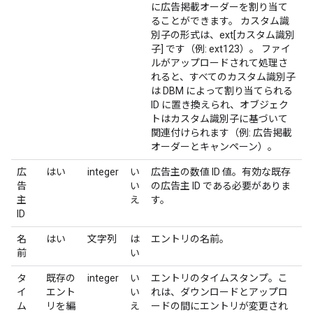
に広告掲載オーダーを割り当て
ることができます。 カスタム識
別子の形式は、ext[カスタム識別
子] です（例: ext123）。 ファイ
ルがアップロードされて処理さ
れると、すべてのカスタム識別子
は DBM によって割り当てられる
ID に置き換えられ、オブジェク
トはカスタム識別子に基づいて
関連付けられます（例: 広告掲載
オーダーとキャンペーン）。
広
はい
integer
い
広告主の数値 ID 値。有効な既存
告
い
の広告主 ID である必要がありま
主
え
す。
ID
名
はい
文字列
は
エントリの名前。
前
い
タ
既存の
integer
い
エントリのタイムスタンプ。こ
イ
エント
い
れは、ダウンロードとアップロ
ム
リを編
え
ードの間にエントリが変更され