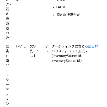
グ -
FALSE
認
定
認定直接販売者
販
売
者
の
み
広
いいえ
文字
は
ターゲティングに含める
広告枠
告
列、リ
い
のリスト。リスト形式 =
在
スト
(InventorySource.id;
庫
InventorySource.id;)。
ソ
ー
ス
タ
ー
ゲ
テ
ィ
ン