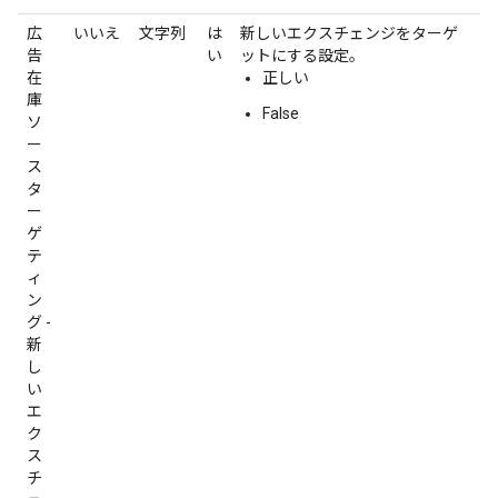
広
いいえ
文字列
は
新しいエクスチェンジをターゲ
告
い
ットにする設定。
在
正しい
庫
False
ソ
ー
ス
タ
ー
ゲ
テ
ィ
ン
グ -
新
し
い
エ
ク
ス
チ