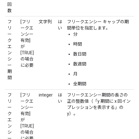
回
数
フ
[フリ
文字列
は
フリークエンシー キャップの期
リ
ークエ
い
間単位を指定します。
ー
ンシー
分
ク
有効]
時間
エ
が
ン
[TRUE]
数日間
シ
の場合
数週間
ー
に必要
期
月
間
全期間
フ
[フリ
integer
は
フリークエンシー期間の長さの
リ
ークエ
い
正の整数値（「y 期間に x 回イン
ー
ンシー
プレッションを表示する」の
ク
有効]
y）。
エ
が
ン
[TRUE]
シ
の場合
ー
に必要