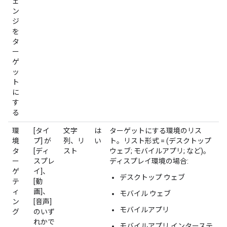
ェ
ン
ジ
を
タ
ー
ゲ
ッ
ト
に
す
る
環
[タイ
文字
は
ターゲットにする環境のリス
境
プ] が
列、リ
い
ト。リスト形式 = (デスクトップ
タ
[ディ
スト
ウェブ; モバイルアプリ; など)。
ー
スプレ
ディスプレイ環境の場合:
ゲ
イ]、
デスクトップ ウェブ
テ
[動
ィ
画]、
モバイル ウェブ
ン
[音声]
モバイルアプリ
グ
のいず
れかで
モバイルアプリ インターステ