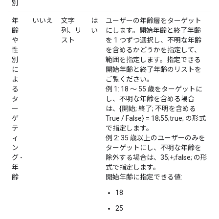
別
年
いいえ
文字
は
ユーザーの年齢層をターゲット
齢
列、リ
い
にします。開始年齢と終了年齢
や
スト
を 1 つずつ選択し、不明な年齢
性
を含めるかどうかを指定して、
別
範囲を指定します。指定できる
に
開始年齢と終了年齢のリストを
よ
ご覧ください。
る
例 1: 18 ～ 55 歳をターゲットに
タ
し、不明な年齢を含める場合
ー
は、{開始; 終了; 不明を含める
ゲ
True / False} = 18;55;true; の形式
テ
で指定します。
ィ
例 2: 35 歳以上のユーザーのみを
ン
ターゲットにし、不明な年齢を
グ -
除外する場合は、35;+;false; の形
年
式で指定します。
齢
開始年齢に指定できる値:
18
25