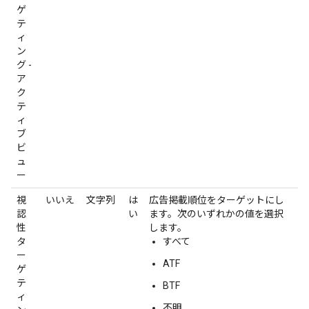
ゲ
テ
ィ
ン
グ -
ア
ク
テ
ィ
ブ
ビ
ュ
ー
視
いいえ
文字列
は
広告掲載順位をターゲットにし
認
い
ます。次のいずれかの値を選択
性
します。
タ
すべて
ー
ATF
ゲ
テ
BTF
ィ
不明