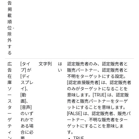
告
掲
載
順
位 -
除
外
す
る
広
[タイ
文字列
は
認定販売者のみ、認定販売者と
告
プ] が
い
販売パートナー、認定販売者と
在
[ディ
不明をターゲットにする設定。
庫
スプレ
[認定直接販売者] は、認定販売者
ソ
イ]、
のみがターゲットになることを
ー
[動
意味します。[TRUE] は、認定販
ス
画]、
売者と販売パートナーをターゲ
タ
[音声]
ットにすることを意味します。
ー
のいず
[FALSE] は、認定販売者、販売パ
ゲ
れかで
ートナー、不明な販売者をター
テ
ある場
ゲットにすることを意味しま
ィ
合に必
す。
ン
要
TRUE