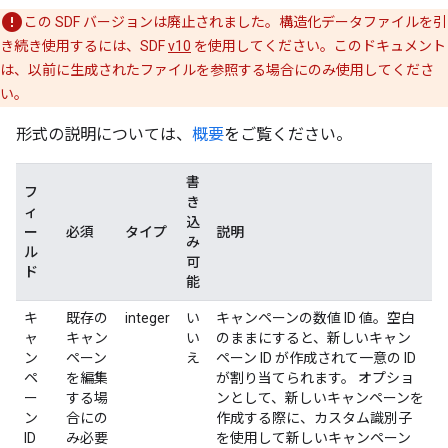
この SDF バージョンは廃止されました。構造化データファイルを引
き続き使用するには、SDF
v10
を使用してください。このドキュメント
は、以前に生成されたファイルを参照する場合にのみ使用してくださ
い。
形式の説明については、
概要
をご覧ください。
書
フ
き
ィ
込
ー
必須
タイプ
説明
み
ル
可
ド
能
キ
既存の
integer
い
キャンペーンの数値 ID 値。空白
ャ
キャン
い
のままにすると、新しいキャン
ン
ペーン
え
ペーン ID が作成されて一意の ID
ペ
を編集
が割り当てられます。 オプショ
ー
する場
ンとして、新しいキャンペーンを
ン
合にの
作成する際に、カスタム識別子
ID
み必要
を使用して新しいキャンペーン