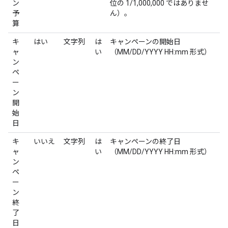
ン
位の 1/1,000,000 ではありませ
予
ん）。
算
キ
はい
文字列
は
キャンペーンの開始日
ャ
い
（MM/DD/YYYY HH:mm 形式）
ン
ペ
ー
ン
開
始
日
キ
いいえ
文字列
は
キャンペーンの終了日
ャ
い
（MM/DD/YYYY HH:mm 形式）
ン
ペ
ー
ン
終
了
日