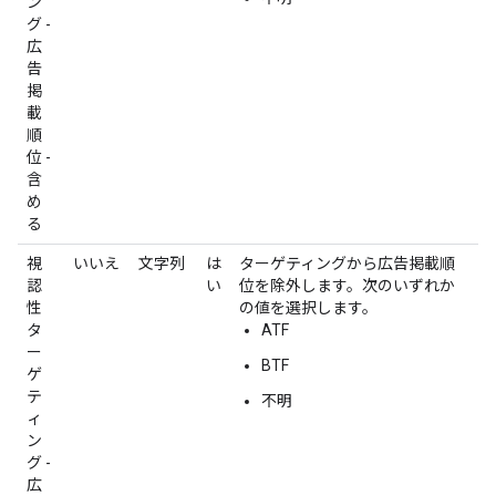
ン
グ -
広
告
掲
載
順
位 -
含
め
る
視
いいえ
文字列
は
ターゲティングから広告掲載順
認
い
位を除外します。次のいずれか
性
の値を選択します。
タ
ATF
ー
BTF
ゲ
テ
不明
ィ
ン
グ -
広