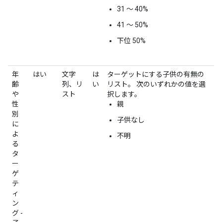
31 ～ 40%
41 ～ 50%
下位 50%
年
はい
文字
は
ターゲットにする子供の有無の
齢
列、リ
い
リスト。 次のいずれかの値を選
や
スト
択します。
性
親
別
子供なし
に
よ
不明
る
タ
ー
ゲ
テ
ィ
ン
グ -