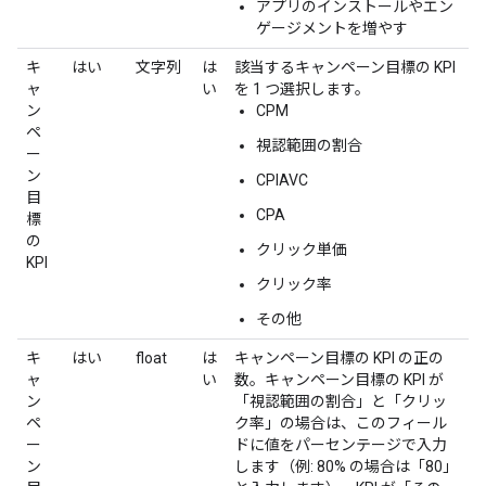
アプリのインストールやエン
ゲージメントを増やす
キ
はい
文字列
は
該当するキャンペーン目標の KPI
ャ
い
を 1 つ選択します。
ン
CPM
ペ
視認範囲の割合
ー
ン
CPIAVC
目
CPA
標
の
クリック単価
KPI
クリック率
その他
キ
はい
float
は
キャンペーン目標の KPI の正の
ャ
い
数。キャンペーン目標の KPI が
ン
「視認範囲の割合」と「クリッ
ペ
ク率」の場合は、このフィール
ー
ドに値をパーセンテージで入力
ン
します（例: 80% の場合は「80」