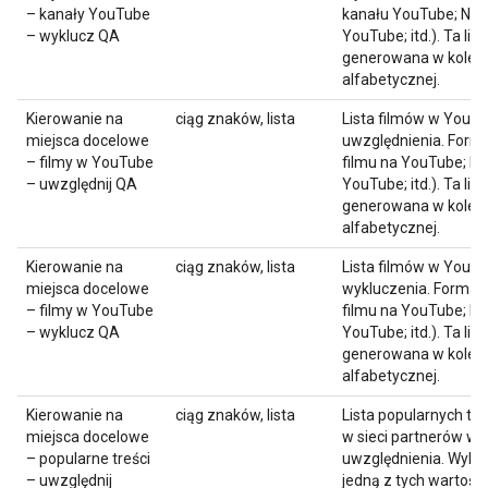
– kanały YouTube
kanału YouTube; Na
– wyklucz QA
YouTube; itd.). Ta list
generowana w kolejn
alfabetycznej.
Kierowanie na
ciąg znaków, lista
Lista filmów w YouT
miejsca docelowe
uwzględnienia. Forma
– filmy w YouTube
filmu na YouTube; N
– uwzględnij QA
YouTube; itd.). Ta list
generowana w kolejn
alfabetycznej.
Kierowanie na
ciąg znaków, lista
Lista filmów w YouT
miejsca docelowe
wykluczenia. Format 
– filmy w YouTube
filmu na YouTube; N
– wyklucz QA
YouTube; itd.). Ta list
generowana w kolejn
alfabetycznej.
Kierowanie na
ciąg znaków, lista
Lista popularnych tre
miejsca docelowe
w sieci partnerów wi
– popularne treści
uwzględnienia. Wybie
– uwzględnij
jedną z tych wartości