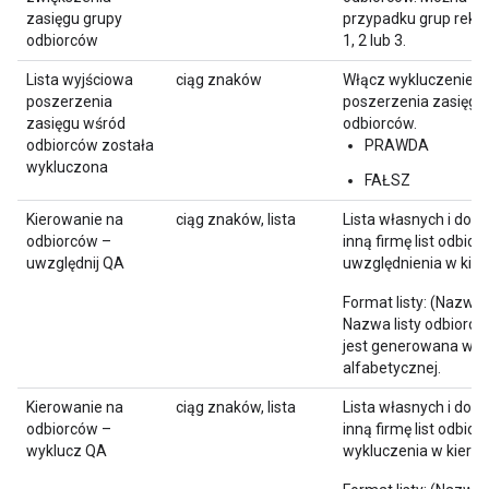
zasięgu grupy
przypadku grup rekla
odbiorców
1, 2 lub 3.
Lista wyjściowa
ciąg znaków
Włącz wykluczenie li
poszerzenia
poszerzenia zasięgu
zasięgu wśród
odbiorców.
odbiorców została
PRAWDA
wykluczona
FAŁSZ
Kierowanie na
ciąg znaków, lista
Lista własnych i dos
odbiorców –
inną firmę list odbio
uwzględnij QA
uwzględnienia w kier
Format listy: (Nazwa 
Nazwa listy odbiorców;
jest generowana w ko
alfabetycznej.
Kierowanie na
ciąg znaków, lista
Lista własnych i dos
odbiorców –
inną firmę list odbio
wyklucz QA
wykluczenia w kierow