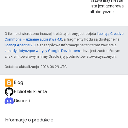
Nazwa listy niestanda
lista jest generowana
alfabetycznej.
O ile nie stwierdzono inaczej, treść tej strony jest objęta
licencją Creative
Commons – uznanie autorstwa 4.0
, a fragmenty kodu są dostępne na
licencji Apache 2.0
. Szczegółowe informacje na ten temat zawierają
zasady dotyczące witryny Google Developers
. Java jest zastrzeżonym
znakiem towarowym firmy Oracle i jej podmiotów stowarzyszonych.
Ostatnia aktualizacja: 2026-06-29 UTC.
Blog
Biblioteki klienta
Discord
Informacje o produkcie