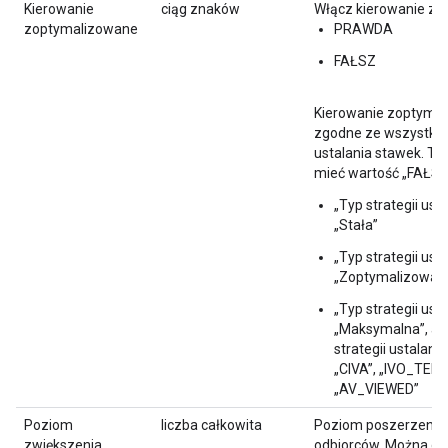
Kierowanie
ciąg znaków
Włącz kierowanie zo
zoptymalizowane
PRAWDA
FAŁSZ
Kierowanie zoptymal
zgodne ze wszystkim
ustalania stawek. Ta
mieć wartość „FAŁSZ”,
„Typ strategii ust
„Stała”
„Typ strategii ust
„Zoptymalizowan
„Typ strategii ust
„Maksymalna”, a 
strategii ustalani
„CIVA”, „IVO_TEN” 
„AV_VIEWED”
Poziom
liczba całkowita
Poziom poszerzenia 
zwiększenia
odbiorców. Można go 