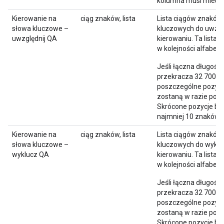
kolumna musi mieć w
Kierowanie na
ciąg znaków, lista
Lista ciągów znaków
słowa kluczowe –
kluczowych do uwzgl
uwzględnij QA
kierowaniu. Ta lista 
w kolejności alfabety
Jeśli łączna długość 
przekracza 32 700 z
poszczególne pozycje
zostaną w razie potr
Skrócone pozycje bę
najmniej 10 znaków.
Kierowanie na
ciąg znaków, lista
Lista ciągów znaków
słowa kluczowe –
kluczowych do wyklu
wyklucz QA
kierowaniu. Ta lista 
w kolejności alfabety
Jeśli łączna długość 
przekracza 32 700 z
poszczególne pozycje
zostaną w razie potr
Skrócone pozycje bę