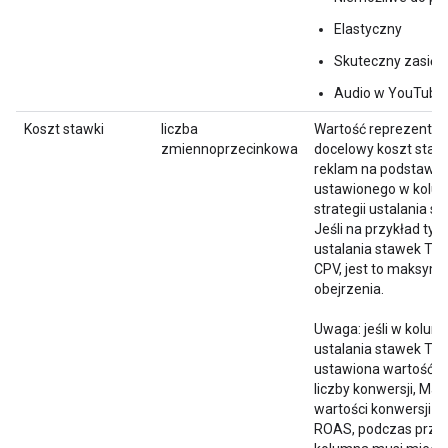
Elastyczny
Skuteczny zasięg
Audio w YouTube
Koszt stawki
liczba
Wartość reprezentu
zmiennoprzecinkowa
docelowy koszt stawk
reklam na podstawie 
ustawionego w kolu
strategii ustalania s
Jeśli na przykład typ 
ustalania stawek Tr
CPV, jest to maksyma
obejrzenia.
Uwaga: jeśli w kolumn
ustalania stawek Tru
ustawiona wartość M
liczby konwersji, Ma
wartości konwersji l
ROAS, podczas przes