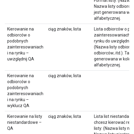
Format listy: (Nazwa 
Nazwa listy odbiorców;
jest generowana w ko
alfabetycznej.
Kierowanie na
ciąg znaków, lista
Lista odbiorców o p
odbiorców o
zainteresowaniach l
podobnych
rynku do uwzględnieni
zainteresowaniach
(Nazwa listy odbiorc
i na rynku –
odbiorców; itd.). Ta lis
uwzględnij QA
generowana w kolejn
alfabetycznej.
Kierowanie na
ciąg znaków, lista
odbiorców o
podobnych
zainteresowaniach
i na rynku –
wyklucz QA
Kierowanie na listy
ciąg znaków, lista
Lista list niestandar
niestandardowe –
chcesz kierować rek
QA
listy: (Nazwa listy n