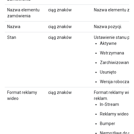
Nazwa elementu
ciąg znaków
Nazwa elementu za
zamówienia
Nazwa
ciąg znaków
Nazwa pozycji.
Stan
ciąg znaków
Ustawienie stanu pozy
Aktywne
Wstrzymana
Zarchiwizowane
Usunięto
Wersja robocza
Format reklamy
ciąg znaków
Format reklamy wide
wideo
reklam.
In-Stream
Reklamy wideo In
Bumper
Niemożliwe do po