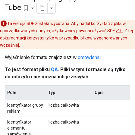
Tube
bookmark_border
Ta wersja SDF została wycofana. Aby nadal korzystać z plików
uporządkowanych danych, użytkownicy powinni używać SDF
v10
. Z tej
dokumentacji korzystaj tylko w przypadku plików wygenerowanych
wcześniej.
Wyjaśnienie formatu znajdziesz w
omówieniu
.
To jest format pliku
QA
. Pliki w tym formacie są tylko
do odczytu i nie można ich przesyłać.
Pole
Typ
Opis
Identyfikator grupy
liczba całkowita
reklam
Identyfikator
liczba całkowita
elementu
zamówienia