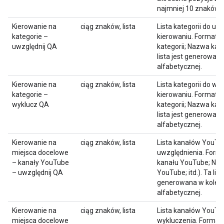
najmniej 10 znaków.
Kierowanie na
ciąg znaków, lista
Lista kategorii do uw
kategorie –
kierowaniu. Format li
uwzględnij QA
kategorii; Nazwa katego
lista jest generowana
alfabetycznej.
Kierowanie na
ciąg znaków, lista
Lista kategorii do wy
kategorie –
kierowaniu. Format li
wyklucz QA
kategorii; Nazwa katego
lista jest generowana
alfabetycznej.
Kierowanie na
ciąg znaków, lista
Lista kanałów YouTu
miejsca docelowe
uwzględnienia. Forma
– kanały YouTube
kanału YouTube; Na
– uwzględnij QA
YouTube; itd.). Ta list
generowana w kolejn
alfabetycznej.
Kierowanie na
ciąg znaków, lista
Lista kanałów YouTu
miejsca docelowe
wykluczenia. Format 