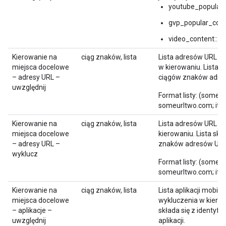
youtube_popular_
gvp_popular_conte
video_content::<I
Kierowanie na
ciąg znaków, lista
Lista adresów URL d
miejsca docelowe
w kierowaniu. Lista s
– adresy URL –
ciągów znaków adre
uwzględnij
Format listy: (someur
someurltwo.com; itd.)
Kierowanie na
ciąg znaków, lista
Lista adresów URL d
miejsca docelowe
kierowaniu. Lista skł
– adresy URL –
znaków adresów URL
wyklucz
Format listy: (someur
someurltwo.com; itd.)
Kierowanie na
ciąg znaków, lista
Lista aplikacji mobiln
miejsca docelowe
wykluczenia w kierow
– aplikacje –
składa się z identyfi
uwzględnij
aplikacji.