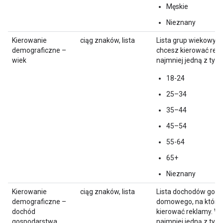
Męskie
Nieznany
Kierowanie
ciąg znaków, lista
Lista grup wiekowych
demograficzne –
chcesz kierować rekl
wiek
najmniej jedną z tych
18-24
25–34
35–44
45–54
55-64
65+
Nieznany
Kierowanie
ciąg znaków, lista
Lista dochodów gos
demograficzne –
domowego, na które
dochód
kierować reklamy. Wy
gospodarstwa
najmniej jedną z tych