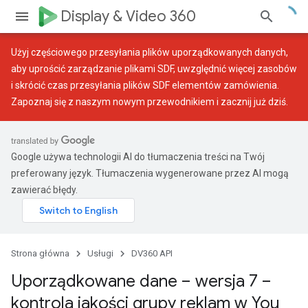
Display & Video 360
Użyj
częściowego przesyłania plików uporządkowanych danych
,
aby uprościć zarządzanie plikami SDF, uwzględnić więcej zasobów
i skrócić czas przesyłania plików SDF elementów zamówienia.
Zapoznaj się z naszym
nowym przewodnikiem
i zacznij już dziś.
Google używa technologii AI do tłumaczenia treści na Twój
preferowany język. Tłumaczenia wygenerowane przez AI mogą
zawierać błędy.
Strona główna
Usługi
DV360 API
Uporządkowane dane – wersja 7 –
kontrola jakości grupy reklam w You