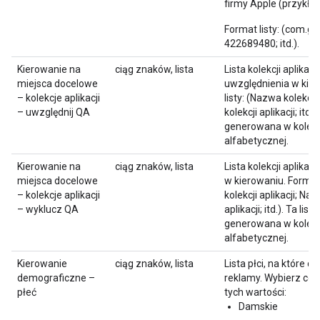
firmy Apple (przykła
Format listy: (com.g
422689480; itd.).
Kierowanie na
ciąg znaków, lista
Lista kolekcji aplikacj
miejsca docelowe
uwzględnienia w kie
– kolekcje aplikacji
listy: (Nazwa kolekcji
– uwzględnij QA
kolekcji aplikacji; itd.).
generowana w kolejn
alfabetycznej.
Kierowanie na
ciąg znaków, lista
Lista kolekcji aplikac
miejsca docelowe
w kierowaniu. Format
– kolekcje aplikacji
kolekcji aplikacji; Naz
– wyklucz QA
aplikacji; itd.). Ta lista
generowana w kolejn
alfabetycznej.
Kierowanie
ciąg znaków, lista
Lista płci, na które 
demograficzne –
reklamy. Wybierz co 
płeć
tych wartości:
Damskie