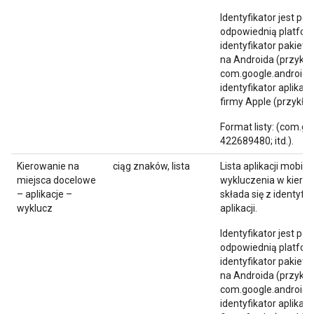
Identyfikator jest p
odpowiednią platform
identyfikator pakietu
na Androida (przykła
com.google.android.
identyfikator aplikacj
firmy Apple (przykła
Format listy: (com.g
422689480; itd.).
Kierowanie na
ciąg znaków, lista
Lista aplikacji mobiln
miejsca docelowe
wykluczenia w kierow
– aplikacje –
składa się z identyfi
wyklucz
aplikacji.
Identyfikator jest p
odpowiednią platform
identyfikator pakietu
na Androida (przykła
com.google.android.
identyfikator aplikacj