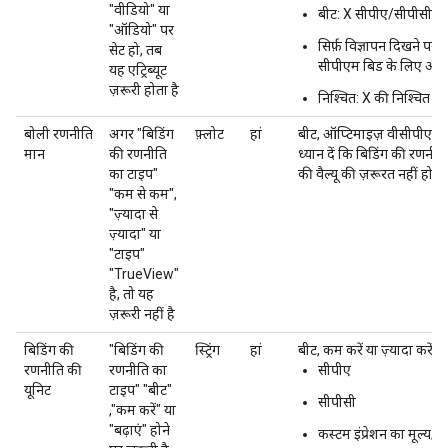
"वीडियो" या
बीट: X सीपीए/सीपीसी का 
"ऑडियो" पर
सिर्फ़ विज्ञापन दिखने पर 
सेट हो, तब
सीपीएम बिड के लिए ऑप्ट
यह एट्रिब्यूट
ज़रूरी होता है
निश्चित: X की निश्चित बि
बोली रणनीति
अगर "बिडिंग
फ़्लोट
हां
बीट, ऑप्टिमाइज़ वीसीपीएम, और
मान
की रणनीति
ध्यान दें कि बिडिंग की रणनीति
का टाइप"
की वैल्यू की ज़रूरत नहीं होती
"कम से कम",
"ज़्यादा से
ज़्यादा" या
"टाइप"
"TrueView"
है, तो यह
ज़रूरी नहीं है
बिडिंग की
"बिडिंग की
स्ट्रिंग
हां
बीट, कम करें या ज़्यादा करें र
रणनीति की
रणनीति का
सीपीए
यूनिट
टाइप" "बीट"
सीपीसी
,"कम करें" या
"बढ़ाएं" होने
कस्टम इंप्रेशन का मूल्य/