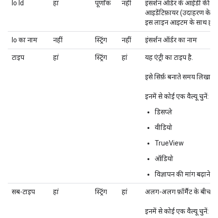
Io Id
हां
पूर्णांक
नहीं
इंसर्शन ऑर्डर के आईडी की वैल्
आइडेंटिफ़ायर (उदाहरण के लि
इस लाइन आइटम के साथ ही बन
Io का नाम
नहीं
स्ट्रिंग
नहीं
इंसर्शन ऑर्डर का नाम
टाइप
हां
स्ट्रिंग
हां
यह एंट्री का टाइप है.
इसे सिर्फ़ बनाते समय लिखा 
इनमें से कोई एक वैल्यू चुनें:
डिसप्ले
वीडियो
TrueView
ऑडियो
विज्ञापन की मांग बढ़ाने म
सब-टाइप
हां
स्ट्रिंग
हां
अलग-अलग फ़ॉर्मैट के बीच अं
इनमें से कोई एक वैल्यू चुनें: