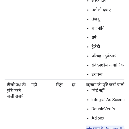
अल्कोहल
नशीली दवाएं
तंबाकू
राजनीति
धर्म
ट्रेजेडी
परिवहन दुर्घटनाएं
संवेदनशील सामाजिक समस
डरावना
तीसरे पक्ष की
नहीं
स्ट्रिंग
हां
पहचान की पुष्टि करने वाली ती
पुष्टि करने
कोई नहीं
वाली सेवाएं
Integral Ad Science
DoubleVerify
Adloox
ध्यान दें:
Adloox, Scope3 