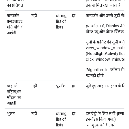
का प्रतिशत
तक सीमित रखा जाता है.
कन्वर्ज़न
नहीं
string,
हां
कन्वर्ज़न और उनसे जुड़ी सेटि
फ़्लडलाइट
list of
इस कॉलम में, Display & V
गतिविधि के
lists
पोस्ट-व्यू और पोस्ट-क्लिक विंड
आईडी
सूची के फ़ॉर्मैट की सूची = (
view_window_minutes; 
(FloodlightActivity.floo
click_window_minutes;);
'Algorithm Id' कॉलम सेट हो
गड़बड़ी होगी
प्राइमरी
नहीं
पूर्णांक
हां
जुड़े हुए लाइन आइटम के लिए
एट्रिब्यूशन
मॉडल का
आईडी
शुल्क
नहीं
string,
हां
इस एंट्री के लिए सभी शुल्क. स
list of
इनवॉइस किया गया;).
lists
शुल्क की कैटगरी