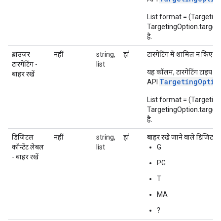
List format = (Targetin
TargetingOption.targetingOp
है.
ब्राउज़र
नहीं
string,
हां
टारगेटिंग में शामिल न किए जान
टारगेटिंग -
list
T
यह कॉलम, टारगेटिंग टाइप
बाहर रखें
TargetingOptio
API
List format = (Targetin
TargetingOption.targetingOp
है.
डिजिटल
नहीं
string,
हां
बाहर रखे जाने वाले डिजिटल कॉ
कॉन्टेंट लेबल
list
G
- बाहर रखें
PG
T
MA
?