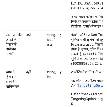
D.C., DC, USA;); (40.712
(20.000234; -56.675423; 5
अगर 'टाइप' कॉलम को 'मांग बढ
सिर्फ़ तब उपलब्ध होता है, ज
इंटरफ़ेस (यूआई) में लाइन आ
आस-पास की
नहीं
string,
हां
इंसर्शन ऑर्डर या Non-True
जगहों के
list of
सुविधा वाली सूचियों की सूची. 
हिसाब से
lists
ProximityListId, विज्ञापन द
लोकेशन
होता है. दायरा, यूनिट में 1 स
टारगेटिंग
सकती है; हर इकाई के लिए, भू
सूचियों को टारगेट करने की 
(10038858567; 20.5; km;
भाषा के
नहीं
string,
हां
टारगेटिंग में शामिल की जाने
हिसाब से
list
T
यह कॉलम, टारगेटिंग टाइप
टारगेटिंग -
TargetingOptio
API
शामिल करें
List format = (Targetin
TargetingOption.targetingOp
है.