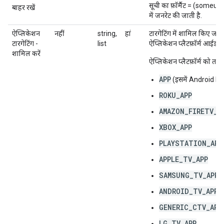
सूची का फ़ॉर्मैट = (someur
बाहर रखें
में जनरेट की जाती है.
ऐप्लिकेशन
नहीं
string,
हां
टारगेटिंग में शामिल किए जाने
टारगेटिंग -
list
ऐप्लिकेशन प्लैटफ़ॉर्म आईडी की 
शामिल करें
ऐप्लिकेशन प्लैटफ़ॉर्म को तय 
APP
(इसमें Android Pla
ROKU_APP
AMAZON_FIRETV_A
XBOX_APP
PLAYSTATION_APP
APPLE_TV_APP
SAMSUNG_TV_APP
ANDROID_TV_APP
GENERIC_CTV_APP
LG_TV_APP