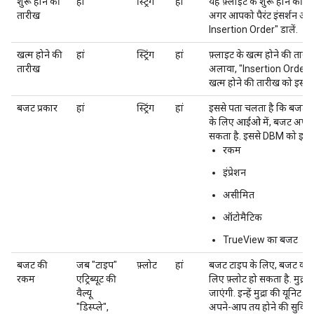
शुरू होने की
हां
स्ट्रिंग
हां
यह फ़्लाइट के शुरू होने की त
तारीख
अगर आपको पैरंट इंसर्शन ऑर्
Insertion Order" डालें.
खत्म होने की
हां
स्ट्रिंग
हां
फ़्लाइट के खत्म होने की तारी
तारीख
अलावा, "Insertion Order के
खत्म होने की तारीख को इस्त
बजट प्रकार
हां
स्ट्रिंग
हां
इससे पता चलता है कि बजट, पैस
के लिए आईओ में, बजट अपने-आ
सकता है. इससे DBM को इस ए
रकम
इंप्रेशन
असीमित
ऑटोमैटिक
TrueView का बजट
बजट की
जब "टाइप"
फ़्लोट
हां
बजट टाइप के लिए, बजट की पॉज़ि
रकम
एट्रिब्यूट की
लिए फ़्लोट हो सकता है. मुद्राएं, 
वैल्यू
जाएंगी. इन्हें मुद्रा की यूनिट
"डिस्प्ले",
अपने-आप तय होने की सुविधा 