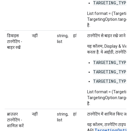
TARGETING_TYPE_
List format = (Targetin
TargetingOption.targetingOp
है.
डिवाइस
नहीं
string,
हां
टारगेटिंग से बाहर रखे जाने वा
टारगेटिंग -
list
यह कॉलम, Display & Vid
बाहर रखें
करता है. ये आईडी, टारगेटिंग क
TARGETING_TYPE_
TARGETING_TYPE_
TARGETING_TYPE_
List format = (Targetin
TargetingOption.targetingOp
है.
ब्राउज़र
नहीं
string,
हां
टारगेटिंग में शामिल किए जाने 
टारगेटिंग -
list
T
यह कॉलम, टारगेटिंग टाइप
शामिल करें
TargetingOptio
API