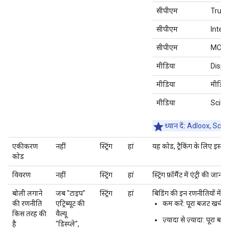
सीपीएम
Trust
सीपीएम
Integ
सीपीएम
MOAT 
मीडिया
Displ
मीडिया
मीडिया
मीडिया
Scibid
ध्यान दें:
Adloox, Scope3 
एकीकरण
नहीं
स्ट्रिंग
हां
यह कोड, ट्रैकिंग के लिए इस्ते
कोड
विवरण
नहीं
स्ट्रिंग
हां
स्ट्रिंग फ़ॉर्मैट में एंट्री की जानक
बोली लगाने
जब "टाइप"
स्ट्रिंग
हां
बिडिंग की इन रणनीतियों में से
की रणनीति
एट्रिब्यूट की
कम करें: पूरा बजट खर्च 
किस तरह की
वैल्यू
ज़्यादा से ज़्यादा: पूरा ब
है
"डिस्प्ले",