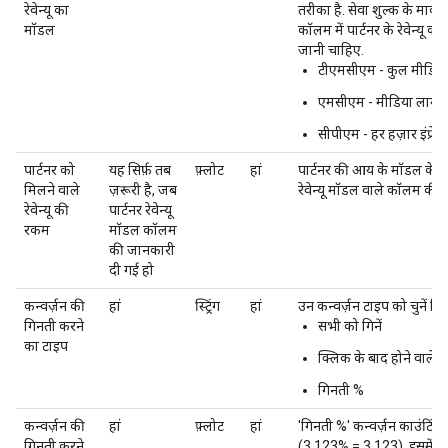
रेवेन्यू का
तरीका है. सेवा शुल्क के मार्क
मॉडल
कॉलम में पार्टनर के रेवेन्यू
जानी चाहिए.
टीएमसीएम - कुल मीडिया
एमसीएम - मीडिया लागत
सीपीएम - हर हज़ार इंप्र
पार्टनर को
यह सिर्फ़ तब
फ़्लोट
हां
पार्टनर की आय के मॉडल के हिसा
मिलने वाले
ज़रूरी है, जब
रेवेन्यू मॉडल वाले कॉलम की 
रेवेन्यू की
पार्टनर रेवेन्यू
रकम
मॉडल कॉलम
की जानकारी
दी गई हो
कन्वर्ज़न की
हां
स्ट्रिंग
हां
उन कन्वर्ज़न टाइप को चुनें जिन्
गिनती करने
सभी को गिनें
का टाइप
क्लिक के बाद होने वाले कन्
गिनती %
कन्वर्ज़न की
हां
फ़्लोट
हां
'गिनती %' कन्वर्ज़न काउंटिंग ट
गिनती करने
(3.123% = 3.123). इसमें द