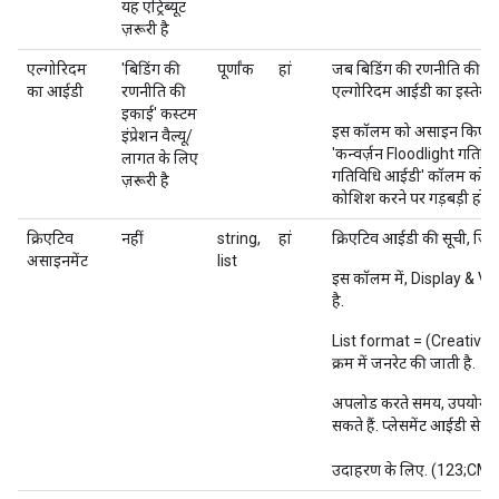
यह एट्रिब्यूट
ज़रूरी है
एल्गोरिदम
'बिडिंग की
पूर्णांक
हां
जब बिडिंग की रणनीति की यूनि
का आईडी
रणनीति की
एल्गोरिदम आईडी का इस्तेमाल
इकाई' कस्टम
इस कॉलम को असाइन किए गए ए
इंप्रेशन वैल्यू/
'कन्वर्ज़न Floodlight गतिव
लागत के लिए
गतिविधि आईडी' कॉलम को सह
ज़रूरी है
कोशिश करने पर गड़बड़ी होगी
क्रिएटिव
नहीं
string,
हां
क्रिएटिव आईडी की सूची, जिसे
असाइनमेंट
list
इस कॉलम में, Display & V
है.
List format = (Creative.cre
क्रम में जनरेट की जाती है.
अपलोड करते समय, उपयोगकर
सकते हैं. प्लेसमेंट आईडी से
उदाहरण के लिए. (123;CM7