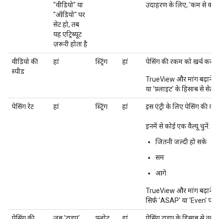
"वीडियो" या
उदाहरण के लिए, 'कम से कम' 
"ऑडियो" पर
सेट हो, तब
यह एट्रिब्यूट
ज़रूरी होता है
वीडियो की
हां
स्ट्रिंग
हां
पेसिंग की रकम को खर्च करने
स्पीड
TrueView और मांग बढ़ाने में
या 'फ़्लाइट' के हिसाब से सेट
पेसिंग रेट
हां
स्ट्रिंग
हां
इस एंट्री के लिए पेसिंग की दर.
इनमें से कोई एक वैल्यू चुनें:
जितनी जल्दी हो सके
सम
आगे
TrueView और मांग बढ़ाने मे
सिर्फ़ 'ASAP' या 'Even' पर 
पेसिंग की
जब 'टाइप'
फ़्लोट
हां
पेसिंग टाइप के हिसाब से तय