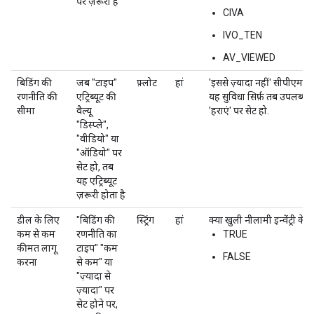
पर ज़रूरी है
CIVA
IVO_TEN
AV_VIEWED
बिडिंग की
जब "टाइप"
फ़्लोट
हां
'इससे ज़्यादा नहीं' सीपीएम वैल्
रणनीति की
एट्रिब्यूट की
यह सुविधा सिर्फ़ तब उपलब्ध हो
सीमा
वैल्यू
'हराएं' पर सेट हो.
"डिस्प्ले",
"वीडियो" या
"ऑडियो" पर
सेट हो, तब
यह एट्रिब्यूट
ज़रूरी होता है
डील के लिए
"बिडिंग की
स्ट्रिंग
हां
क्या खुली नीलामी इन्वेंट्री के
कम से कम
रणनीति का
TRUE
कीमत लागू
टाइप" "कम
FALSE
करना
से कम" या
"ज़्यादा से
ज़्यादा" पर
सेट होने पर,