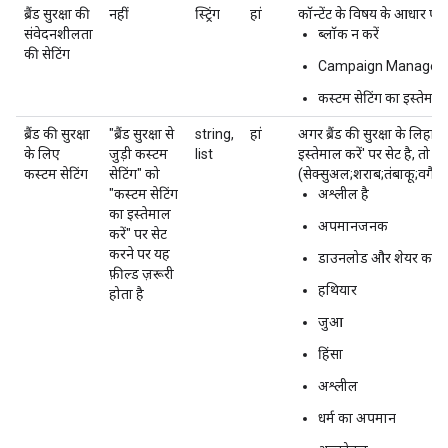
ब्रैंड सुरक्षा की
नहीं
स्ट्रिंग
हां
कॉन्टेंट के विषय के आधार पर इन
संवेदनशीलता
ब्लॉक न करें
की सेटिंग
Campaign Manager 360 
कस्टम सेटिंग का इस्तेमा
ब्रैंड की सुरक्षा
"ब्रैंड सुरक्षा से
string,
हां
अगर ब्रैंड की सुरक्षा के लिहाज
के लिए
जुड़ी कस्टम
list
इस्तेमाल करें' पर सेट है, तो स
कस्टम सेटिंग
सेटिंग" को
(सेक्सुअल;शराब;तंबाकू;वगैरह
"कस्टम सेटिंग
अश्लील है
का इस्तेमाल
अपमानजनक
करें" पर सेट
करने पर यह
डाउनलोड और शेयर करन
फ़ील्ड ज़रूरी
हथियार
होता है
जुआ
हिंसा
अश्लील
धर्म का अपमान