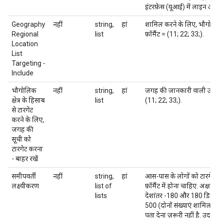
इंटरफ़ेस (यूआई) में लाइन आ
Geography
नहीं
string,
हां
शामिल करने के लिए, भौगोलिक 
Regional
list
फ़ॉर्मैट = (11; 22; 33;).
Location
List
Targeting -
Include
भौगोलिक
नहीं
string,
हां
जगह की जानकारी वाली उन सूचि
क्षेत्र के हिसाब
list
(11; 22; 33;).
से टारगेट
करने के लिए,
जगह की
सूची को
टारगेट करना
- बाहर रखें
समीपवर्ती
नहीं
string,
हां
आस-पास के लोगों को टारगेट करन
लक्ष्यीकरण
list of
फ़ॉर्मैट में होना चाहिए. अक्षा
lists
देशांतर -180 और 180 डिग्री के
500 (दोनों संख्याएं शामिल है
पता देना ज़रूरी नहीं है. 