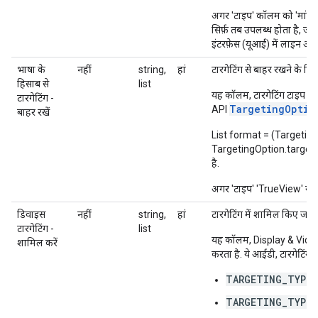
अगर 'टाइप' कॉलम को 'मांग बढ
सिर्फ़ तब उपलब्ध होता है, ज
इंटरफ़ेस (यूआई) में लाइन आ
भाषा के
नहीं
string,
हां
टारगेटिंग से बाहर रखने के लि
हिसाब से
list
T
यह कॉलम, टारगेटिंग टाइप
टारगेटिंग -
TargetingOptio
API
बाहर रखें
List format = (Targetin
TargetingOption.targetingOp
है.
अगर 'टाइप' 'TrueView' या 'मां
डिवाइस
नहीं
string,
हां
टारगेटिंग में शामिल किए जाने
टारगेटिंग -
list
यह कॉलम, Display & Vid
शामिल करें
करता है. ये आईडी, टारगेटिंग क
TARGETING_TYPE_
TARGETING_TYPE_