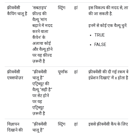
फ़्रीक्वेंसी
'सबटाइप'
स्ट्रिंग
हां
इस विकल्प की मदद से, लाइन आइ
कैपिंग चालू है
फ़ील्ड की
की जा सकती है.
वैल्यू 'मांग
बढ़ाने में मदद
इनमें से कोई एक वैल्यू चुनें:
करने वाला
TRUE
कैंपेन' के
अलावा कोई
FALSE
और वैल्यू होने
पर यह फ़ील्ड
ज़रूरी है
फ़्रीक्वेंसी
"फ़्रीक्वेंसी
पूर्णांक
हां
फ़्रीक्वेंसी की दी गई रकम के ल
एक्सपोज़र
चालू है"
इंप्रेशन दिखाएं' में x होता है.
एट्रिब्यूट की
वैल्यू "सही है"
पर सेट होने
पर यह
एट्रिब्यूट
ज़रूरी है
विज्ञापन
"फ़्रीक्वेंसी
स्ट्रिंग
हां
इससे फ़्रीक्वेंसी कैप के लिए 
दिखाने की
चालू है"