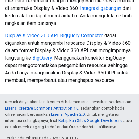
File Data Terstruktur dengan mengupload file secara manual
di antarmuka Display & Video 360.
Integrasi gabungan
dari
kedua alat ini dapat membantu tim Anda mengelola seluruh
rangkaian item barisnya.
Display & Video 360 API BigQuery Connector
dapat
digunakan untuk mengambil resource Display & Video 360
dalam format Display & Video 360 API dan mengimpornya
langsung ke
BigQuery
. Menggunakan konektor BigQuery
dapat mengotomatiskan pengambilan resource sehingga
Anda hanya menggunakan Display & Video 360 API untuk
membuat, memperbarui, atau menghapus resource.
Kecuali dinyatakan lain, konten di halaman ini dilisensikan berdasarkan
Lisensi Creative Commons Attribution 4.0
, sedangkan contoh kode
dilisensikan berdasarkan
Lisensi Apache 2.0
. Untuk mengetahui
informasi selengkapnya, lihat
Kebijakan Situs Google Developers
. Java
adalah merek dagang terdaftar dari Oracle dan/atau afiliasinya.
Terakhir diperbarui pada 2026-06-30 UTC.