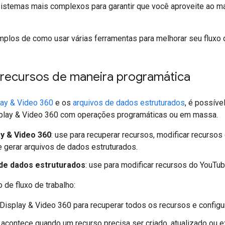
r sistemas mais complexos para garantir que você aproveite ao
mplos de como usar várias ferramentas para melhorar seu fluxo d
 recursos de maneira programática
lay & Video 360
e os
arquivos de dados estruturados
, é possíve
play & Video 360 com operações programáticas ou em massa.
ay & Video 360
: use para recuperar recursos, modificar recurso
e gerar arquivos de dados estruturados.
de dados estruturados
: use para modificar recursos do YouTub
de fluxo de trabalho:
Display & Video 360 para recuperar todos os recursos e configu
 acontece quando um recurso precisa ser criado, atualizado ou e