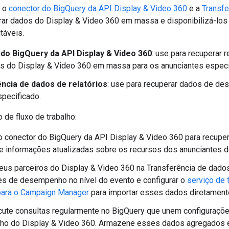
, o
conector do BigQuery da API Display & Video 360
e a
Transfe
rar dados do Display & Video 360 em massa e disponibilizá-los
táveis.
do BigQuery da API Display & Video 360
: use para recuperar 
s do Display & Video 360 em massa para os anunciantes especi
ncia de dados de relatórios
: use para recuperar dados de de
specificado.
de fluxo de trabalho:
o conector do BigQuery da API Display & Video 360 para recupe
e informações atualizadas sobre os recursos dos anunciantes d
eus parceiros do Display & Video 360 na Transferência de dados
s de desempenho no nível do evento e configurar o
serviço de 
para o Campaign Manager
para importar esses dados diretamente
cute consultas regularmente no BigQuery que unem configuraçõ
o do Display & Video 360. Armazene esses dados agregados em 