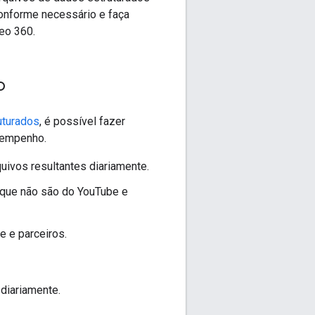
conforme necessário e faça
eo 360.
o
uturados
, é possível fazer
sempenho.
quivos resultantes diariamente.
s que não são do YouTube e
e e parceiros.
diariamente.