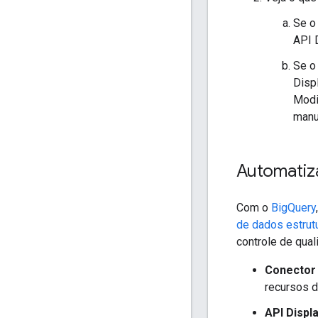
Se o
API 
Se o
Disp
Modi
manu
Automatiz
Com o
BigQuery
de dados estrut
controle de qual
Conector 
recursos d
API Displ