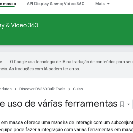
m massa
API Display & amp; Video 360
Mais
y & Video 360
O Google usa tecnologia de IA na tradução de conteúdos para seu
ncia. As traduções com IA podem ter erros.
odutos
Discover DV360 Bulk Tools
Guias
e uso de várias ferramentas
bookmark_border
 em massa oferece uma maneira de interagir com um subconjunt
equipe pode fazer a integração com várias ferramentas em massa