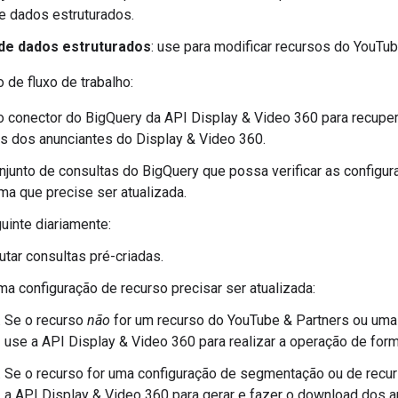
e dados estruturados.
de dados estruturados
: use para modificar recursos do YouTub
de fluxo de trabalho:
o conector do BigQuery da API Display & Video 360 para recuper
s dos anunciantes do Display & Video 360.
njunto de consultas do BigQuery que possa verificar as configur
ma que precise ser atualizada.
uinte diariamente:
utar consultas pré-criadas.
ma configuração de recurso precisar ser atualizada:
Se o recurso
não
for um recurso do YouTube & Partners ou uma
use a API Display & Video 360 para realizar a operação de for
Se o recurso for uma configuração de segmentação ou de recur
a API Display & Video 360 para gerar e fazer o download dos 