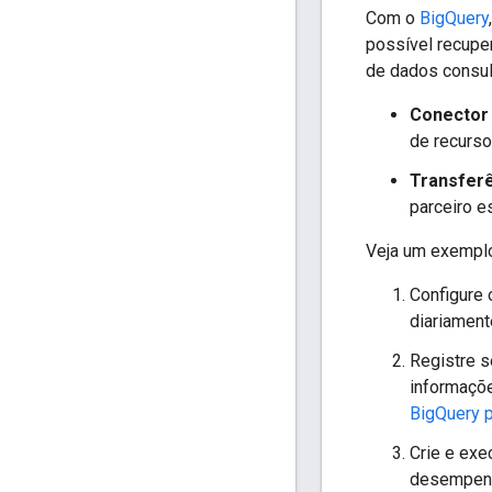
Com o
BigQuery
possível recupe
de dados consul
Conector 
de recurso
Transferê
parceiro e
Veja um exemplo 
Configure 
diariament
Registre s
informaçõe
BigQuery 
Crie e exe
desempenh