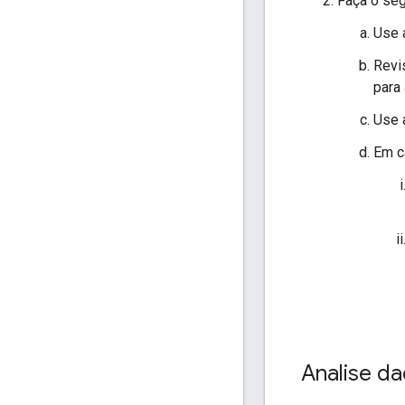
Faça o seg
Use a
Revi
para
Use 
Em c
Analise da