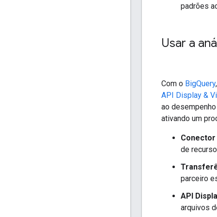
padrões ao
Usar a an
Com o
BigQuery
API Display & V
ao desempenho i
ativando um pro
Conector 
de recurso
Transferê
parceiro e
API Displ
arquivos d