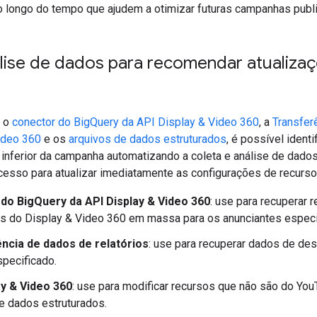
 longo do tempo que ajudem a otimizar futuras campanhas public
álise de dados para recomendar atualiz
, o
conector do BigQuery da API Display & Video 360
, a
Transfer
ideo 360
e os
arquivos de dados estruturados
, é possível ident
nferior da campanha automatizando a coleta e análise de dados
cesso para atualizar imediatamente as configurações de recurso
do BigQuery da API Display & Video 360
: use para recuperar 
s do Display & Video 360 em massa para os anunciantes especi
ncia de dados de relatórios
: use para recuperar dados de de
specificado.
ay & Video 360
: use para modificar recursos que não são do You
e dados estruturados.