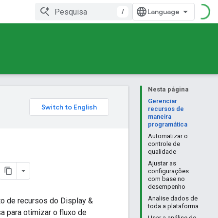
/
Nesta página
Gerenciar
recursos de
maneira
programática
Automatizar o
controle de
qualidade
Ajustar as
configurações
com base no
desempenho
Analise dados de
o de recursos do Display &
toda a plataforma
 para otimizar o fluxo de
Usar a análise de