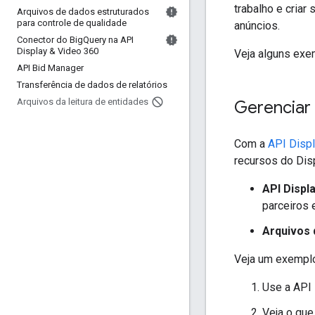
trabalho e cria
Arquivos de dados estruturados
para controle de qualidade
anúncios.
Conector do Big
Query na API
Display & Video 360
Veja alguns exe
API Bid Manager
Transferência de dados de relatórios
Arquivos da leitura de entidades
Gerenciar
Com a
API Disp
recursos do Dis
API Displ
parceiros 
Arquivos 
Veja um exemplo 
Use a API 
Veja o que