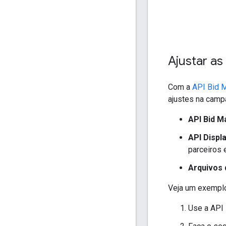
Ajustar a
Com a
API Bid 
ajustes na camp
API Bid M
API Displ
parceiros 
Arquivos 
Veja um exemplo 
Use a API 