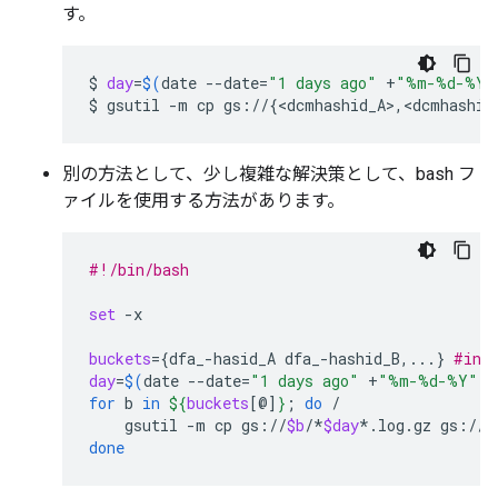
す。
$
day
=
$(
date
--date
=
"1 days ago"
+
"%m-%d-%Y"
$
gsutil
-m
cp
gs://
{
<dcmhashid_A>,<dcmhashid
別の方法として、少し複雑な解決策として、bash フ
ァイルを使用する方法があります。
#!/bin/bash
set
-x

buckets
={
dfa_-hasid_A
dfa_-hashid_B,...
}
#inc
day
=
$(
date
--date
=
"1 days ago"
+
"%m-%d-%Y"
)
for
b
in
${
buckets
[@]
}
;
do
gsutil
-m
cp
gs://
$b
/*
$day
*.log.gz
gs://
/
done