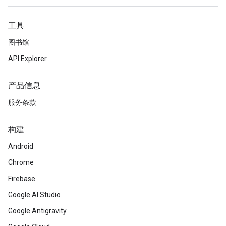
工具
图书馆
API Explorer
产品信息
服务条款
构建
Android
Chrome
Firebase
Google AI Studio
Google Antigravity