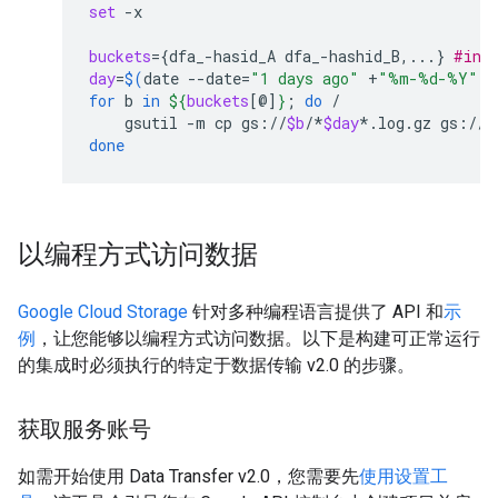
set
-x

buckets
={
dfa_-hasid_A
dfa_-hashid_B,...
}
#inc
day
=
$(
date
--date
=
"1 days ago"
+
"%m-%d-%Y"
)
for
b
in
${
buckets
[@]
}
;
do
gsutil
-m
cp
gs://
$b
/*
$day
*.log.gz
gs://
/
done
以编程方式访问数据
Google Cloud Storage
针对多种编程语言提供了 API 和
示
例
，让您能够以编程方式访问数据。以下是构建可正常运行
的集成时必须执行的特定于数据传输 v2.0 的步骤。
获取服务账号
如需开始使用 Data Transfer v2.0，您需要先
使用设置工