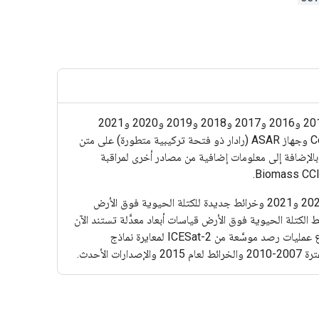
توفّر هذه المجموعة من البيانات التي تم تعديلها إلى الإصدار 6.0 تقديرات للكتلة الحيوية فوق الأرض للغابات في الأعوام 2007 و2010 و2015 و2016 و2017 و2018 و2019 و2020 و2021
و2022. تستند هذه التقديرات إلى مجموعة من بيانات مراقبة الأرض، حسب العام، التي تم الحصول عليها من مهمة Copernicus Sentinel-1 وجهاز ASAR (رادار ذو فتحة تركيبية متطورة) على متن
 الفضائية Envisat والقمر الصناعي المتقدم لمراقبة الأراضي (ALOS-1 وALOS-2) التابع لوكالة استكشاف الفضاء اليابانية (JAXA)، بالإضافة إلى معلومات إضافية من مصادر أخرى لمراقبة
مقارنةً بالإصدار 5، يتضمّن الإصدار 6 خرائط محدَّثة للكتلة الحيوية فوق الأرض للأعوام 2010 و2015 و2016 و2017 و2018 و2019 و2020 و2021 وخرائط جديدة للكتلة الحيوية فوق الأرض
يع المناطق الأحيائية ولكل عام. تستخدِم خرائط الكتلة الحيوية فوق الأرض قياسات أبعاد معدَّلة تستند الآن
إلى مجموعة أكثر شمولاً من بيانات LiDAR المحمولة على متن المركبات الفضائية من مهمتَي GEDI وICESat-2. تتضمّن خوارزمية الاسترجاع عمليات رصد موسَّعة من ICESat-2 لمعايرة نماذج
أحدث.