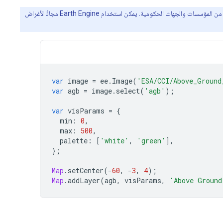
‫Earth Engine هي منصة لتحليل البيانات الجغرافية المكانية وعرضها بصريًا على نطاق واسع (بيتابايت)، وذلك لتحقيق المنفعة العامة ولخدمة المستخدمين من المؤسسات والجهات الحكومية. يمكن استخدام Earth Engine مجانًا لأغراض
var
image
=
ee
.
Image
(
'ESA/CCI/Above_Ground
var
agb
=
image
.
select
(
'agb'
);
var
visParams
=
{
min
:
0
,
max
:
500
,
palette
:
[
'white'
,
'green'
],
};
Map
.
setCenter
(
-
60
,
-
3
,
4
);
Map
.
addLayer
(
agb
,
visParams
,
'Above Ground