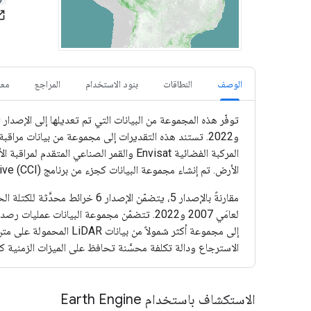
in_new
الوصف
النطاقات
بنود الاستخدام
المراجع
معرّ
الأرض. تم إنشاء مجموعة البيانات كجزء من برنامج Climate Change Initiative (CCI) التابع لوكالة الفضاء الأوروبية (ESA) من قِبل فريق Biomass CCI.
الاسترجاع ودالة تكلفة محسَّنة تحافظ على الميزات الزمنية كما هو موضّح في بيانات
الاستكشاف باستخدام Earth Engine