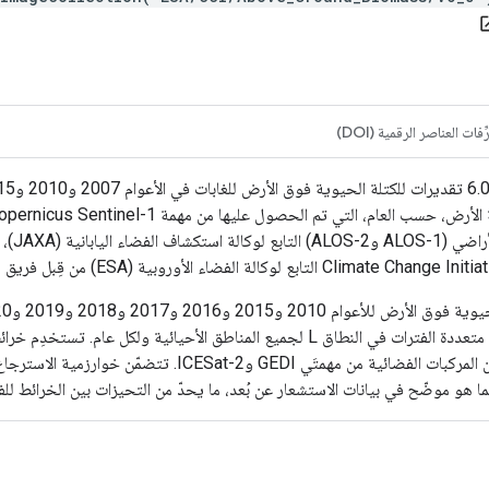
open_
ِفات العناصر الرقمية (DOI)
المركبة
لعامَي 2007 و2022. تتضمّن مجموعة البيانات عمليات رصد متعددة الفترات في النطاق L لجم
 الاستشعار عن بُعد، ما يحدّ من التحيزات بين الخرائط للفترة 2007-2010 والخرائط لعام 2015 والإصدارات ال