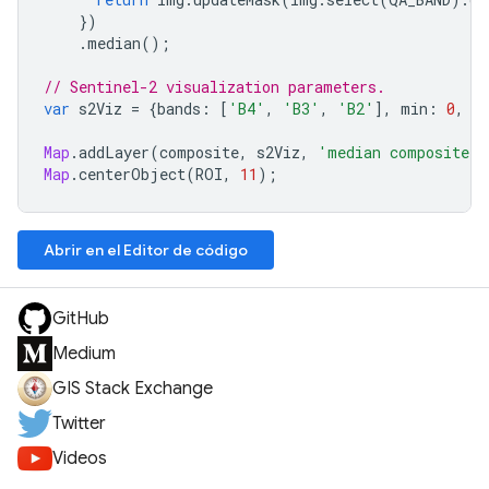
})
.
median
();
// Sentinel-2 visualization parameters.
var
s2Viz
=
{
bands
:
[
'B4'
,
'B3'
,
'B2'
],
min
:
0
,
m
Map
.
addLayer
(
composite
,
s2Viz
,
'median composite'
)
Map
.
centerObject
(
ROI
,
11
);
Abrir en el Editor de código
GitHub
Medium
GIS Stack Exchange
Twitter
Videos