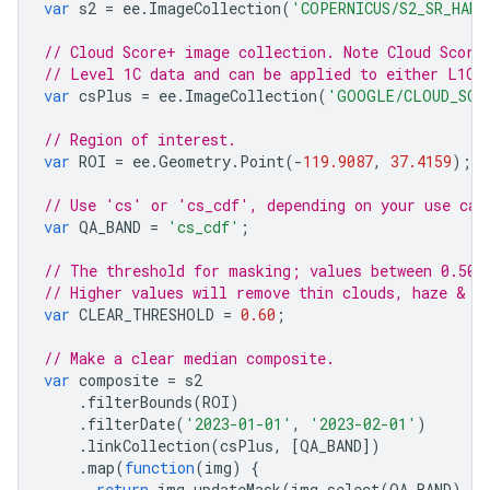
var
s2
=
ee
.
ImageCollection
(
'COPERNICUS/S2_SR_HARM
// Cloud Score+ image collection. Note Cloud Score
// Level 1C data and can be applied to either L1C 
var
csPlus
=
ee
.
ImageCollection
(
'GOOGLE/CLOUD_SCO
// Region of interest.
var
ROI
=
ee
.
Geometry
.
Point
(
-
119.9087
,
37.4159
);
// Use 'cs' or 'cs_cdf', depending on your use cas
var
QA_BAND
=
'cs_cdf'
;
// The threshold for masking; values between 0.50 
// Higher values will remove thin clouds, haze & c
var
CLEAR_THRESHOLD
=
0.60
;
// Make a clear median composite.
var
composite
=
s2
.
filterBounds
(
ROI
)
.
filterDate
(
'2023-01-01'
,
'2023-02-01'
)
.
linkCollection
(
csPlus
,
[
QA_BAND
])
.
map
(
function
(
img
)
{
return
img
.
updateMask
(
img
.
select
(
QA_BAND
).
gt