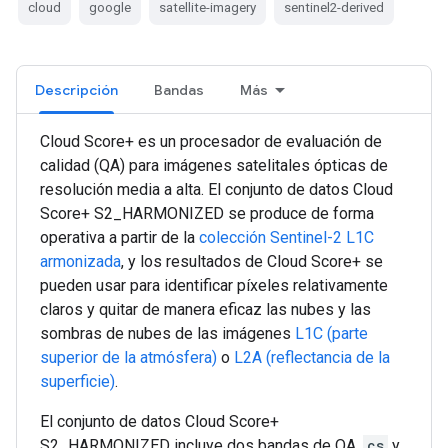
cloud
google
satellite-imagery
sentinel2-derived
Descripción
Bandas
Más
Cloud Score+ es un procesador de evaluación de
calidad (QA) para imágenes satelitales ópticas de
resolución media a alta. El conjunto de datos Cloud
Score+ S2_HARMONIZED se produce de forma
operativa a partir de la
colección Sentinel-2 L1C
armonizada
, y los resultados de Cloud Score+ se
pueden usar para identificar píxeles relativamente
claros y quitar de manera eficaz las nubes y las
sombras de nubes de las imágenes
L1C (parte
superior de la atmósfera)
o
L2A (reflectancia de la
superficie)
.
El conjunto de datos Cloud Score+
S2_HARMONIZED incluye dos bandas de QA,
cs
y