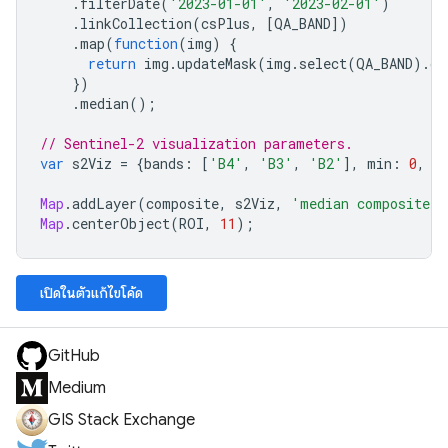
.
filterDate
(
'2023-01-01'
,
'2023-02-01'
)
.
linkCollection
(
csPlus
,
[
QA_BAND
])
.
map
(
function
(
img
)
{
return
img
.
updateMask
(
img
.
select
(
QA_BAND
).
gt
})
.
median
();
// Sentinel-2 visualization parameters.
var
s2Viz
=
{
bands
:
[
'B4'
,
'B3'
,
'B2'
],
min
:
0
,
m
Map
.
addLayer
(
composite
,
s2Viz
,
'median composite'
)
Map
.
centerObject
(
ROI
,
11
);
เปิดในตัวแก้ไขโค้ด
GitHub
Medium
GIS Stack Exchange