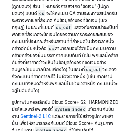
(ถูกบดบัง) ส่วน 1 หมายถึงการสังเกต "ชัดเจน" (ไม่ถูก
บดบัง) แบนด์
cs
จะให้คะแนน QA ตามระยะทางสเปกตรัม
ระหว่างพิกเซลที่สังเกต กับข้อมูลอ้างอิงที่ชัดเจน (เชิง
ทฤษฎี) ในขณะที่แบนด์
cs_cdf
แสดงถึงความน่าจะเป็นที่
พิกเซลที่สังเกตจะชัดเจนโดยอิงตามการกระจายสะสมของ
คะแนนที่ประมาณสำหรับสถานที่ที่กำหนดในช่วงเวลาหนึ่ง
กล่าวอีกนัยหนึ่งคือ
cs
สามารถมองได้ว่าเป็นคะแนนความ
คล้ายคลึงของชั้นบรรยากาศแบบทันที (เช่น พิกเซลนี้คล้าย
กับสิ่งที่เราคาดว่าจะเห็นในข้อมูลอ้างอิงที่ชัดเจนอย่าง
สมบูรณ์แบบมากน้อยเพียงใด) ในขณะที่
cs_cdf
จะแสดง
ถึงคะแนนที่คาดการณ์ไว้ ในช่วงเวลาหนึ่ง (เช่น หากเรามี
คะแนนทั้งหมดสำหรับพิกเซลนี้ในช่วงเวลาหนึ่ง คะแนนนี้จะ
อยู่ในอันดับใด)
รูปภาพในคอลเล็กชัน Cloud Score+ S2_HARMONIZED
มีรหัสและพร็อพเพอร์ตี้
system:index
เดียวกันกับชิ้น
งาน
Sentinel-2 L1C
แต่ละรายการที่ใช้สร้างรูปภาพเหล่า
นั้น เพื่อให้สามารถลิงก์แบนด์ Cloud Score+ กับรูปภาพ
ต้นฉบับตาม
system:index
ที่ใช้ร่วมกันได้