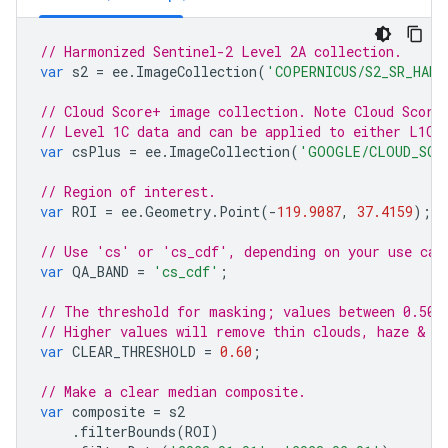
// Harmonized Sentinel-2 Level 2A collection.
var
s2
=
ee
.
ImageCollection
(
'COPERNICUS/S2_SR_HARM
// Cloud Score+ image collection. Note Cloud Score
// Level 1C data and can be applied to either L1C 
var
csPlus
=
ee
.
ImageCollection
(
'GOOGLE/CLOUD_SCO
// Region of interest.
var
ROI
=
ee
.
Geometry
.
Point
(
-
119.9087
,
37.4159
);
// Use 'cs' or 'cs_cdf', depending on your use cas
var
QA_BAND
=
'cs_cdf'
;
// The threshold for masking; values between 0.50 
// Higher values will remove thin clouds, haze & c
var
CLEAR_THRESHOLD
=
0.60
;
// Make a clear median composite.
var
composite
=
s2
.
filterBounds
(
ROI
)