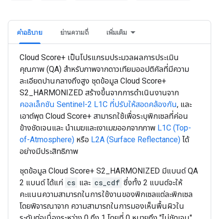
คำอธิบาย
ย่านความถี่
เพิ่มเติม
Cloud Score+ เป็นโปรแกรมประมวลผลการประเมิน
คุณภาพ (QA) สำหรับภาพจากดาวเทียมออปติคัลที่มีความ
ละเอียดปานกลางถึงสูง ชุดข้อมูล Cloud Score+
S2_HARMONIZED สร้างขึ้นจากการดำเนินงานจาก
คอลเล็กชัน Sentinel-2 L1C ที่ปรับให้สอดคล้องกัน
, และ
เอาต์พุต Cloud Score+ สามารถใช้เพื่อระบุพิกเซลที่ค่อน
ข้างชัดเจนและ นำเมฆและเงาเมฆออกจากภาพ
L1C (Top-
of-Atmosphere)
หรือ
L2A (Surface Reflectance)
ได้
อย่างมีประสิทธิภาพ
ชุดข้อมูล Cloud Score+ S2_HARMONIZED มีแบนด์ QA
2 แบนด์ ได้แก่
cs
และ
cs_cdf
ซึ่งทั้ง 2 แบนด์จะให้
คะแนนความสามารถในการใช้งานของพิกเซลแต่ละพิกเซล
โดยพิจารณาจาก ความสามารถในการมองเห็นพื้นผิวใน
ระดับต่อเนื่องระหว่าง 0 ถึง 1 โดยที่ 0 หมายถึง "ไม่ชัดเจน"