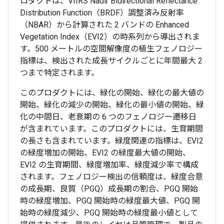
ロダクトは、VIIRS Nadir Bidirectional Reflectance
Distribution Function（BRDF）調整済み反射率
（NBAR）から計算された 2 バンドの Enhanced
Vegetation Index（EVI2）の時系列から導出されま
す。500 メートルの空間解像度の植生フェノロジー
指標は、検出された成長サイクルごとに年間最大 2
つまで特定されます。
このプロダクトには、緑化の開始、緑化の最大値の
開始、緑化の減少の開始、緑化の最小値の開始、緑
化の中間日、老衰期の 6 つのフェノロジー遷移日
が含まれています。このプロダクトには、生育期間
の長さも含まれています。緑度関連の指標は、EVI2
の緑度増加の開始、EVI2 の緑度最大値の開始、
EVI2 の生育期間、緑度増加率、緑度減少率で構成
されます。フェノロジー検出の信頼度は、緑度合意
の成長期、良質（PGQ）成長期の割合、PGQ 開始
時の緑度増加、PGQ 開始時の緑度最大値、PGQ 開
始時の緑度減少、PGQ 開始時の緑度最小値として