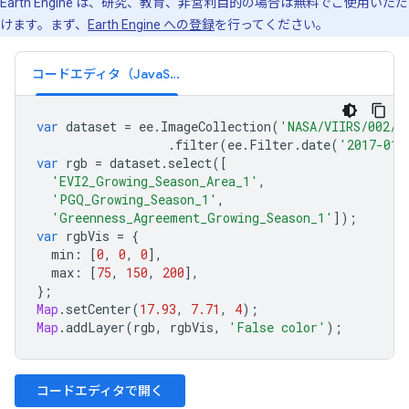
Earth Engine は、研究、教育、非営利目的の場合は無料でご使用いただ
けます。まず、
Earth Engine への登録
を行ってください。
コードエディタ（JavaScript）
var
dataset
=
ee
.
ImageCollection
(
'NASA/VIIRS/002/V
.
filter
(
ee
.
Filter
.
date
(
'2017-01-
var
rgb
=
dataset
.
select
([
'EVI2_Growing_Season_Area_1'
,
'PGQ_Growing_Season_1'
,
'Greenness_Agreement_Growing_Season_1'
]);
var
rgbVis
=
{
min
:
[
0
,
0
,
0
],
max
:
[
75
,
150
,
200
],
};
Map
.
setCenter
(
17.93
,
7.71
,
4
);
Map
.
addLayer
(
rgb
,
rgbVis
,
'False color'
);
コードエディタで開く