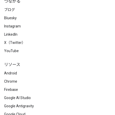
つながる
ブログ
Bluesky
Instagram
LinkedIn
X（Twitter）
YouTube
リソース
Android
Chrome
Firebase
Google AI Studio
Google Antigravity
Google Cloud