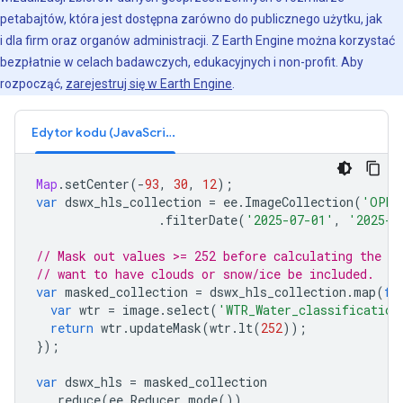
petabajtów, która jest dostępna zarówno do publicznego użytku, jak
i dla firm oraz organów administracji. Z Earth Engine można korzystać
bezpłatnie w celach badawczych, edukacyjnych i non-profit. Aby
rozpocząć,
zarejestruj się w Earth Engine
.
Edytor kodu (JavaScript)
Map
.
setCenter
(
-
93
,
30
,
12
);
var
dswx_hls_collection
=
ee
.
ImageCollection
(
'OPER
.
filterDate
(
'2025-07-01'
,
'2025-1
// Mask out values >= 252 before calculating the m
// want to have clouds or snow/ice be included.
var
masked_collection
=
dswx_hls_collection
.
map
(
fu
var
wtr
=
image
.
select
(
'WTR_Water_classification
return
wtr
.
updateMask
(
wtr
.
lt
(
252
));
});
var
dswx_hls
=
masked_collection
.
reduce
(
ee
.
Reducer
.
mode
())