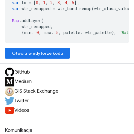
var
to
=
[
0
,
1
,
2
,
3
,
4
,
5
];
var
wtr_remapped
=
wtr_band
.
remap
(
wtr_class_values
Map
.
addLayer
(
wtr_remapped
,
{
min
:
0
,
max
:
5
,
palette
:
wtr_palette
},
'Water
Otwórz w edytorze kodu
GitHub
Medium
GIS Stack Exchange
Twitter
Videos
Komunikacja