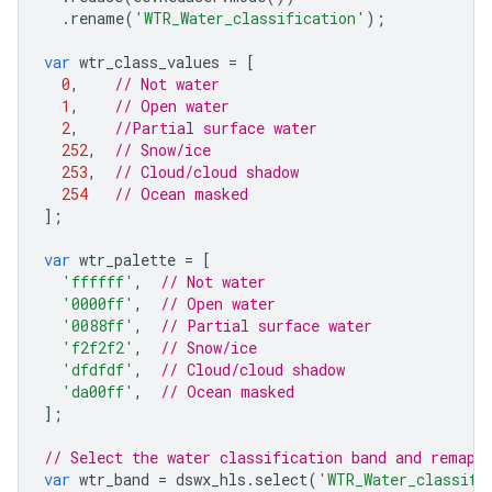
.
rename
(
'WTR_Water_classification'
);
var
wtr_class_values
=
[
0
,
// Not water
1
,
// Open water
2
,
//Partial surface water
252
,
// Snow/ice
253
,
// Cloud/cloud shadow
254
// Ocean masked
];
var
wtr_palette
=
[
'ffffff'
,
// Not water
'0000ff'
,
// Open water
'0088ff'
,
// Partial surface water
'f2f2f2'
,
// Snow/ice
'dfdfdf'
,
// Cloud/cloud shadow
'da00ff'
,
// Ocean masked
];
// Select the water classification band and remap 
var
wtr_band
=
dswx_hls
.
select
(
'WTR_Water_classifi