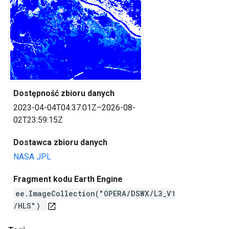
Dostępność zbioru danych
2023-04-04T04:37:01Z–2026-08-
02T23:59:15Z
Dostawca zbioru danych
NASA JPL
Fragment kodu Earth Engine
ee.ImageCollection("OPERA/DSWX/L3_V1
/HLS")
open_in_new