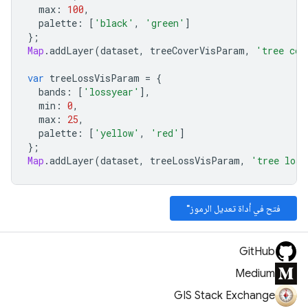
max
:
100
,
palette
:
[
'black'
,
'green'
]
};
Map
.
addLayer
(
dataset
,
treeCoverVisParam
,
'tree cov
var
treeLossVisParam
=
{
bands
:
[
'lossyear'
],
min
:
0
,
max
:
25
,
palette
:
[
'yellow'
,
'red'
]
};
Map
.
addLayer
(
dataset
,
treeLossVisParam
,
'tree loss
فتح في أداة تعديل الرموز"
GitHub
Medium
GIS Stack Exchange