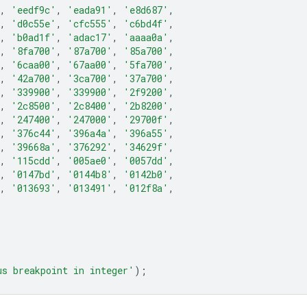
,
'eedf9c'
,
'eada91'
,
'e8d687'
,
,
'd0c55e'
,
'cfc555'
,
'c6bd4f'
,
,
'b0ad1f'
,
'adac17'
,
'aaaa0a'
,
,
'8fa700'
,
'87a700'
,
'85a700'
,
,
'6caa00'
,
'67aa00'
,
'5fa700'
,
,
'42a700'
,
'3ca700'
,
'37a700'
,
,
'339900'
,
'339900'
,
'2f9200'
,
,
'2c8500'
,
'2c8400'
,
'2b8200'
,
,
'247400'
,
'247000'
,
'29700f'
,
,
'376c44'
,
'396a4a'
,
'396a55'
,
,
'39668a'
,
'376292'
,
'34629f'
,
,
'115cdd'
,
'005ae0'
,
'0057dd'
,
,
'0147bd'
,
'0144b8'
,
'0142b0'
,
,
'013693'
,
'013491'
,
'012f8a'
,
us breakpoint in integer'
);