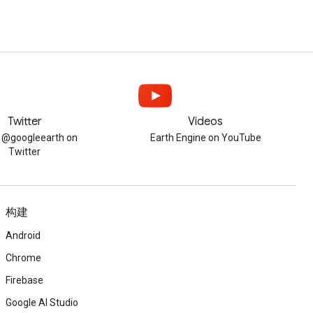
Twitter
Videos
w @googleearth on
Earth Engine on YouTube
Twitter
构建
Android
Chrome
Firebase
Google AI Studio