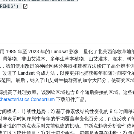
TRENDS")
open_in_new
985 年至 2023 年的 Landsat 影像，量化了北美西部牧草
、凋落物、非山艾灌木、多年生草本植物、山艾灌木、灌木、树
先，我们使用改进的神经网络分类器和建模方法修订了高分辨率训练
 Landsat 合成方法，以便更好地捕获每年和随时间变化的一系列
动态范围。最后，纳入了山艾树生物群落的加拿大部分，使研究区域扩大
C) 资源提高了处理效率。该测绘区域包含 8 个随后拼接的区域
Characteristics Consortium
下载组件产品。
时间模式：1) 线性趋势；2) 基于像素级结构性变化的 8 年
。斜率表示时间序列中每年的平均覆盖率变化百分比，p 值反映
显著性的中断点表示对先前轨迹的扰动。中断点趋势分析套件依
以下统计信息：1) 对于每个组件，每年是否存在中断；2) 每年