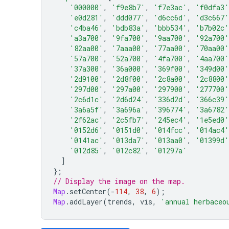
'000000'
,
'f9e8b7'
,
'f7e3ac'
,
'f0dfa3'
'e0d281'
,
'ddd077'
,
'd6cc6d'
,
'd3c667'
'c4ba46'
,
'bdb83a'
,
'bbb534'
,
'b7b02c'
'a3a700'
,
'9fa700'
,
'9aa700'
,
'92a700'
'82aa00'
,
'7aaa00'
,
'77aa00'
,
'70aa00'
'57a700'
,
'52a700'
,
'4fa700'
,
'4aa700'
'37a300'
,
'36a000'
,
'369f00'
,
'349d00'
'2d9100'
,
'2d8f00'
,
'2c8a00'
,
'2c8800'
'297d00'
,
'297a00'
,
'297900'
,
'277700'
'2c6d1c'
,
'2d6d24'
,
'336d2d'
,
'366c39'
'3a6a5f'
,
'3a696a'
,
'396774'
,
'3a6782'
'2f62ac'
,
'2c5fb7'
,
'245ec4'
,
'1e5ed0'
'0152d6'
,
'0151d0'
,
'014fcc'
,
'014ac4'
'0141ac'
,
'013da7'
,
'013aa0'
,
'01399d'
'012d85'
,
'012c82'
,
'01297a'
]
};
// Display the image on the map.
Map
.
setCenter
(
-
114
,
38
,
6
);
Map
.
addLayer
(
trends
,
vis
,
'annual herbaceo