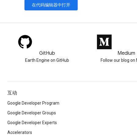
在代码编辑器中打开
GitHub
Medium
Earth Engine on GitHub
Follow our blog o
互动
Google Developer Program
Google Developer Groups
Google Developer Experts
Accelerators