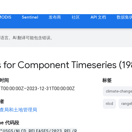
MODIS
Sentinel
发布商
社区
API 文档
数据集
好的语言。AI 翻译可能包含错误。
for Component Timeseries (19
时间
标签
T00:00:00Z–2023-12-31T00:00:00Z
climate-chang
者
nlcd
range
查局和土地管理局
gine 代码段
("USGS/NLCD_RELEASES/2023_REL/R