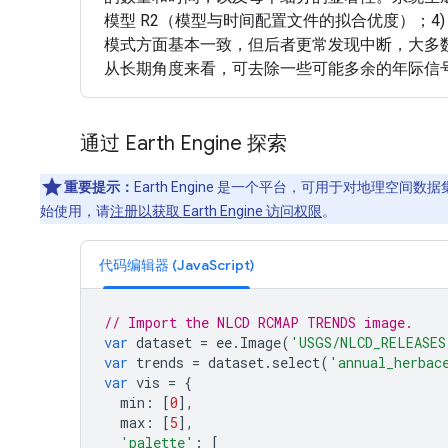
模型 R2（模型与时间配置文件的拟合优度）；
模式方面基本一致，但后者更常发现中断，大多
从长期角度来看，可去除一些可能多余的年际信
通过 Earth Engine 探索
重要提示：
Earth Engine 是一个平台，可用于对地理空
始使用，请
注册以获取 Earth Engine 访问权限
。
代码编辑器 (JavaScript)
// Import the NLCD RCMAP TRENDS image.
var
dataset
=
ee
.
Image
(
'USGS/NLCD_RELEASES
var
trends
=
dataset
.
select
(
'annual_herbac
var
vis
=
{
min
:
[
0
],
max
:
[
5
],
'palette'
:
[