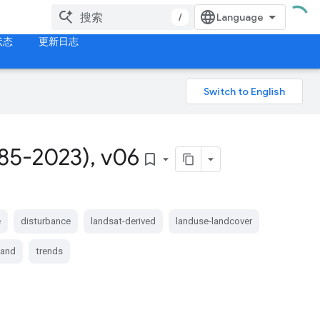
/
状态
更新日志
85-2023)
,
v06
bookmark_border
e
disturbance
landsat-derived
landuse-landcover
land
trends