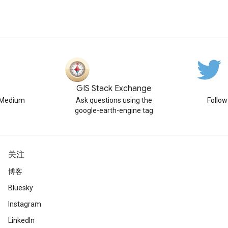
GIS Stack Exchange
n Medium
Ask questions using the
Follo
google-earth-engine tag
关注
博客
Bluesky
Instagram
LinkedIn