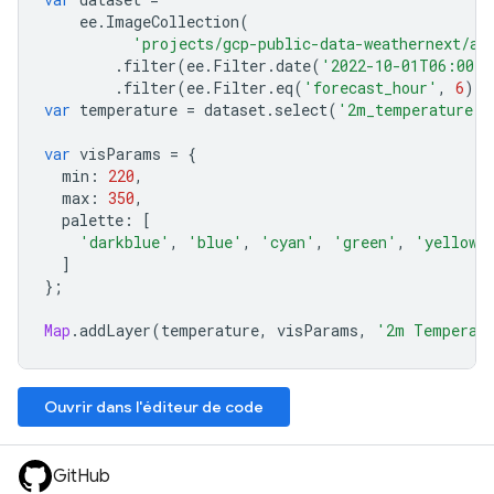
ee
.
ImageCollection
(
'projects/gcp-public-data-weathernext/as
.
filter
(
ee
.
Filter
.
date
(
'2022-10-01T06:00:0
.
filter
(
ee
.
Filter
.
eq
(
'forecast_hour'
,
6
));
var
temperature
=
dataset
.
select
(
'2m_temperature'
)
var
visParams
=
{
min
:
220
,
max
:
350
,
palette
:
[
'darkblue'
,
'blue'
,
'cyan'
,
'green'
,
'yellow'
]
};
Map
.
addLayer
(
temperature
,
visParams
,
'2m Temperat
Ouvrir dans l'éditeur de code
GitHub