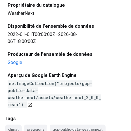
Propriétaire du catalogue
WeatherNext
Disponibilité de l'ensemble de données
2022-01-01T00:00:00Z–2026-08-
06T18:00:00Z
Producteur de l'ensemble de données
Google
Aperçu de Google Earth Engine
ee.ImageCollection("projects/gcp-
public-data-
weathernext/assets/weathernext_2_0_0_
mean")
open_in_new
Tags
climat
prévisions
gcp-public-data-weathernext