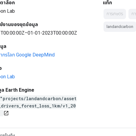
ตาล็อก
แท็ก
bon Lab
การเกษตร
กา
ช้งานของชุดข้อมูล
landandcarbon
T00:00:00Z–01-01-2023T00:00:00Z
อมูล
ยากรโลก
Google DeepMind
อ
bon Lab
มูล Earth Engine
("projects/landandcarbon/asset
_drivers_forest_loss_1km/v1_20
)
open_in_new
ารอ้างอิง