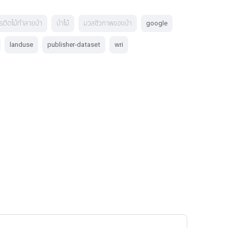
รตัดไม้ทำลายป่า
ป่าไม้
มวลชีวภาพของป่า
google
landuse
publisher-dataset
wri