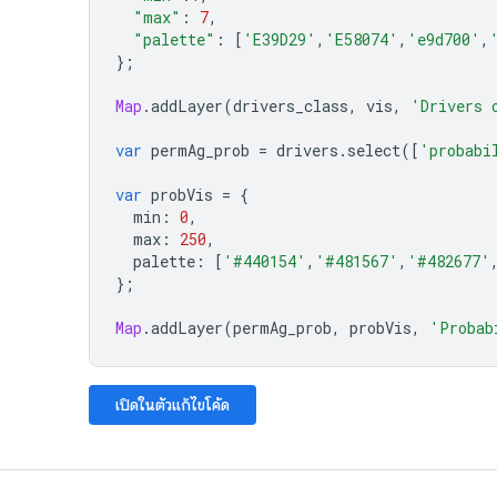
"max"
:
7
,
"palette"
:
[
'E39D29'
,
'E58074'
,
'e9d700'
,
};
Map
.
addLayer
(
drivers_class
,
vis
,
'Drivers 
var
permAg_prob
=
drivers
.
select
([
'probabi
var
probVis
=
{
min
:
0
,
max
:
250
,
palette
:
[
'#440154'
,
'#481567'
,
'#482677'
};
Map
.
addLayer
(
permAg_prob
,
probVis
,
'Probab
เปิดในตัวแก้ไขโค้ด