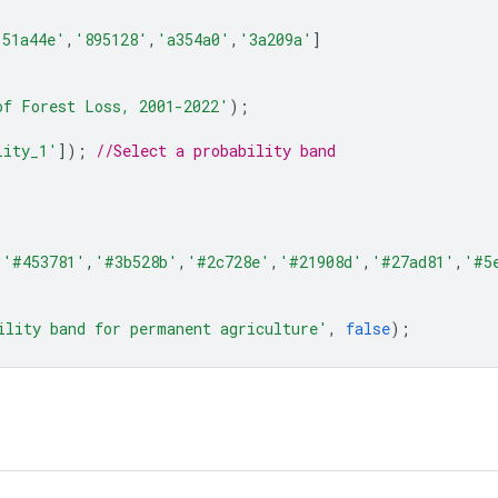
'51a44e'
,
'895128'
,
'a354a0'
,
'3a209a'
]
of Forest Loss, 2001-2022'
);
lity_1'
]);
//Select a probability band
,
'#453781'
,
'#3b528b'
,
'#2c728e'
,
'#21908d'
,
'#27ad81'
,
'#5
ility band for permanent agriculture'
,
false
);