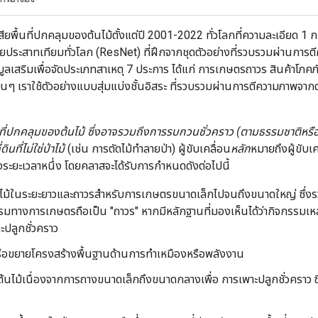
ญเสียพื้นที่ปกคลุมของต้นไม้ตั้งแต่ปี 2001-2022 ทั่วโลกที่ความละเอียด 
ระสาทเทียมทั่วโลก (ResNet) ที่ฝึกจากชุดตัวอย่างที่รวบรวมผ่านการตี
เสริมเพื่อจัดประเภทสาเหตุ 7 ประการ ได้แก่ การเกษตรถาวร สินค้าโภคภัณ
 เราใช้ตัวอย่างแบบสุ่มแบ่งชั้นอิสระ ที่รวบรวมผ่านการตีความภาพจากดา
นที่ปกคลุมของต้นไม้ ซึ่งอาจรวมถึงการรบกวนชั่วคราว (ตามธรรมชาติหรื
ที่ไม่ใช่ป่าไม้
(เช่น การตัดไม้ทำลายป่า) ผู้ขับเคลื่อน
หลัก
หมายถึงผู้ขับเ
ระยะเวลาหนึ่ง โดยคลาสจะได้รับการกําหนดดังต่อไปนี้
นไม้ในระยะยาวและถาวรสำหรับการเกษตรขนาดเล็กไปจนถึงขนาดใหญ่ ซึ่งร
มทางการเกษตรถือเป็น "ถาวร" หากมีหลักฐานที่มองเห็นได้ว่ากิจกรรมเหล่
ะปลูกชั่วคราว
งหรือขยายโครงสร้างพื้นฐานด้านการทำเหมืองหรือพลังงาน
ต้นไม้เนื่องจากการถางขนาดเล็กถึงขนาดกลางเพื่อ การเพาะปลูกชั่วคราว ซ