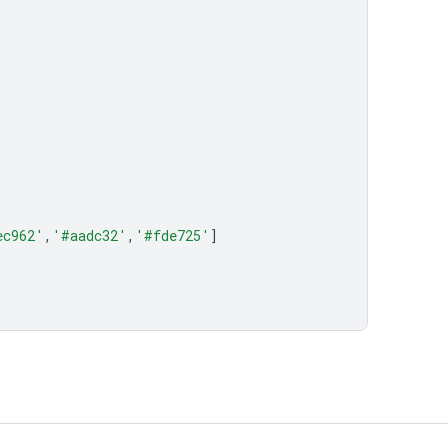
ec962'
,
'#aadc32'
,
'#fde725'
]