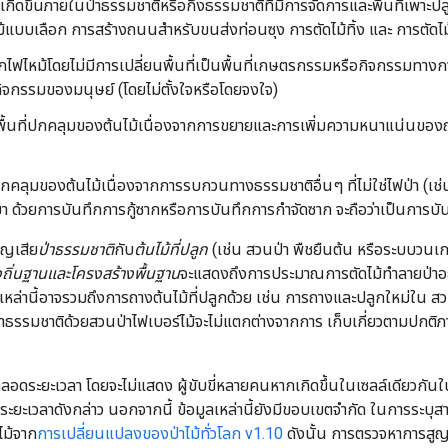
ี่เกิดขึ้นภายในป่าธรรมชาติหรือกึ่งธรรมชาติที่มีการจัดการและพื้นที่เพ
ดไม้แบบเลือก การสร้างถนนสำหรับขนส่งท่อนซุง การตัดไม้ทิ้ง และ การตัดไ
จากไฟไหม้โดยไม่มีการเปลี่ยนพื้นที่เป็นพื้นที่เกษตรกรรมหรือกิจกรรมทาง
 กิจกรรมของมนุษย์ (โดยไม่ตั้งใจหรือโดยจงใจ)
ยพื้นที่ปกคลุมของต้นไม้เนื่องจากการขยายและการเพิ่มความหนาแน่นของถน
กคลุมของต้นไม้เนื่องจากการรบกวนทางธรรมชาติอื่นๆ ที่ไม่ใช่ไฟป่า (เ
า ด้วยการบันทึกการกู้ซากหรือการบันทึกการกำจัดซาก จะถือว่าเป็นการบั
ูญเสีย
ป่าธรรมชาติ
กับ
ต้นไม้ที่ปลูก
(เช่น สวนป่า พืชยืนต้น หรือระบบวนเกษ
งถิ่นฐานและโครงสร้างพื้นฐาน
จะแสดงถึงการประมาณการตัดไม้ทำลายป่าอย่า
ม้เหล่านี้อาจรวมถึงการถางต้นไม้ที่ปลูกด้วย เช่น การถางและปลูกใหม่ใน 
รรมชาติด้วยสวนป่าไฟเบอร์ไม้จะไม่แตกต่างจากการ เก็บเกี่ยวตามปกติภายใน
ตลอดระยะเวลา โดยจะไม่แสดง ผู้ขับขี่หลายคนหากเกิดขึ้นในเซลล์เดียวกันใ
ในระยะเวลาดังกล่าว นอกจากนี้ ข้อมูลเหล่านี้ยังมีขอบเขตจำกัด ในการระบุสา
ไม้จาก
การเปลี่ยนแปลงของป่าไม้ทั่วโลก v1.10
ดังนั้น การตรวจหาการสูญเ