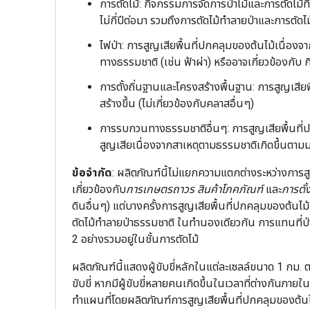
การตัดไม้: กิจกรรมการจัดการป่าไม้และการตัดไม้ท
ไม่กี่ปีต่อมา รวมถึงการตัดไม้ทำลายป่าและการตั
ไฟป่า: การสูญเสียพื้นที่ปกคลุมของต้นไม้เนื่อง
ทางธรรมชาติ (เช่น ฟ้าผ่า) หรืออาจเกี่ยวข้องกับ
การตั้งถิ่นฐานและโครงสร้างพื้นฐาน: การสูญเสี
สร้างขึ้น (ไม่เกี่ยวข้องกับคลาสอื่นๆ)
การรบกวนทางธรรมชาติอื่นๆ: การสูญเสียพื้นที่ป
สูญเสียเนื่องจากสาเหตุตามธรรมชาติเกิดขึ้นตามม
ข้อจำกัด
: ผลิตภัณฑ์นี้ไม่แยกความแตกต่างระหว่างการส
เกี่ยวข้องกับ
การเกษตรถาวร
สินค้าโภคภัณฑ์
และ
การตั้
ดินอื่นๆ) แต่บางครั้งการสูญเสียพื้นที่ปกคลุมของต้นไ
ตัดไม้ทำลายป่าธรรมชาติ ในทำนองเดียวกัน การแทนที่ป่าธ
2 อย่างรวมอยู่ในชั้นการตัดไม้
ผลิตภัณฑ์นี้แสดงผู้ขับขี่หลักในแต่ละเซลล์ขนาด 1 กม. 
ขับขี่ หากมีผู้ขับขี่หลายคนเกิดขึ้นในเวลาที่ต่างกันภาย
ทำแผนที่โดยผลิตภัณฑ์การสูญเสียพื้นที่ปกคลุมของต้น