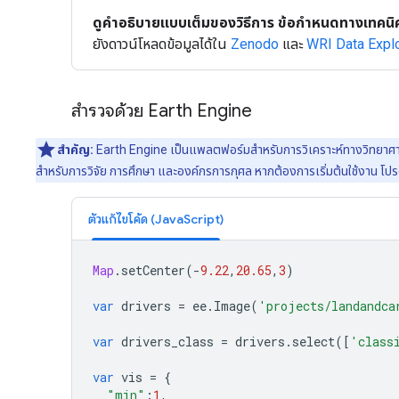
ดูคำอธิบายแบบเต็มของวิธีการ ข้อกำหนดทางเทคนิค
ยังดาวน์โหลดข้อมูลได้ใน
Zenodo
และ
WRI Data Expl
สำรวจด้วย Earth Engine
สำคัญ:
Earth Engine เป็นแพลตฟอร์มสําหรับการวิเคราะห์ทางวิทยาศาสตร
สำหรับการวิจัย การศึกษา และองค์กรการกุศล หากต้องการเริ่มต้นใช้งาน โป
ตัวแก้ไขโค้ด (JavaScript)
Map
.
setCenter
(
-
9.22
,
20.65
,
3
)
var
drivers
=
ee
.
Image
(
'projects/landandca
var
drivers_class
=
drivers
.
select
([
'class
var
vis
=
{
"min"
:
1
,