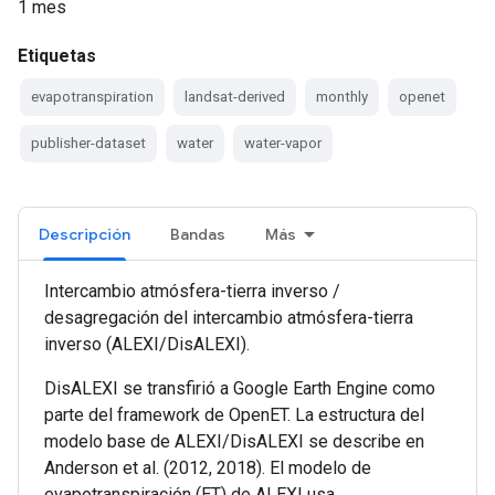
1 mes
Etiquetas
evapotranspiration
landsat-derived
monthly
openet
publisher-dataset
water
water-vapor
Descripción
Bandas
Más
Intercambio atmósfera-tierra inverso /
desagregación del intercambio atmósfera-tierra
inverso (ALEXI/DisALEXI).
DisALEXI se transfirió a Google Earth Engine como
parte del framework de OpenET. La estructura del
modelo base de ALEXI/DisALEXI se describe en
Anderson et al. (2012, 2018). El modelo de
evapotranspiración (ET) de ALEXI usa