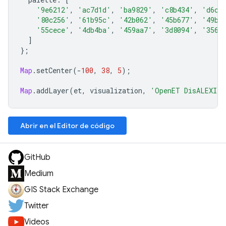
'9e6212'
,
'ac7d1d'
,
'ba9829'
,
'c8b434'
,
'd6cf
'80c256'
,
'61b95c'
,
'42b062'
,
'45b677'
,
'49bc
'55cece'
,
'4db4ba'
,
'459aa7'
,
'3d8094'
,
'3566
]
};
Map
.
setCenter
(
-
100
,
38
,
5
);
Map
.
addLayer
(
et
,
visualization
,
'OpenET DisALEXI A
Abrir en el Editor de código
GitHub
Medium
GIS Stack Exchange
Twitter
Videos