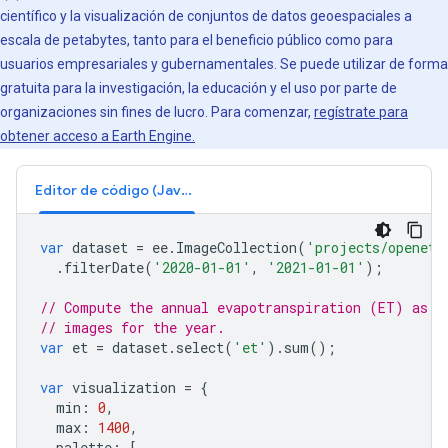
científico y la visualización de conjuntos de datos geoespaciales a
escala de petabytes, tanto para el beneficio público como para
usuarios empresariales y gubernamentales. Se puede utilizar de forma
gratuita para la investigación, la educación y el uso por parte de
organizaciones sin fines de lucro. Para comenzar,
regístrate para
obtener acceso a Earth Engine.
Editor de código (JavaScript)
var
dataset
=
ee
.
ImageCollection
(
'projects/openet/
.
filterDate
(
'2020-01-01'
,
'2021-01-01'
);
// Compute the annual evapotranspiration (ET) as t
// images for the year.
var
et
=
dataset
.
select
(
'et'
).
sum
();
var
visualization
=
{
min
:
0
,
max
:
1400
,
palette
:
[