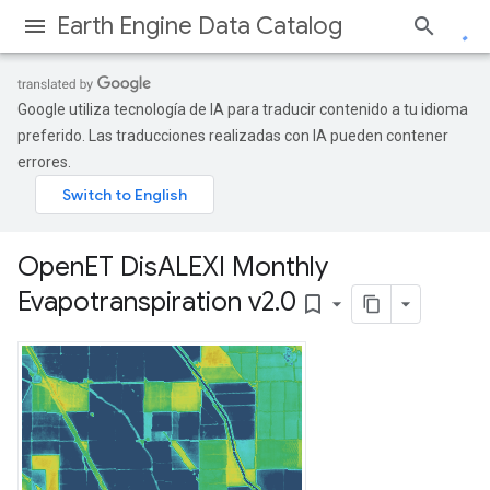
Earth Engine Data Catalog
Google utiliza tecnología de IA para traducir contenido a tu idioma
preferido. Las traducciones realizadas con IA pueden contener
errores.
Open
ET Dis
ALEXI Monthly
Evapotranspiration v2
.
0
bookmark_border