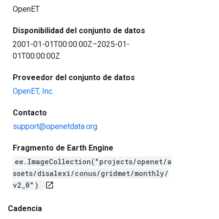
OpenET
Disponibilidad del conjunto de datos
2001-01-01T00:00:00Z–2025-01-
01T00:00:00Z
Proveedor del conjunto de datos
OpenET, Inc.
Contacto
support@openetdata.org
Fragmento de Earth Engine
ee.ImageCollection("projects/openet/a
ssets/disalexi/conus/gridmet/monthly/
v2_0")
open_in_new
Cadencia