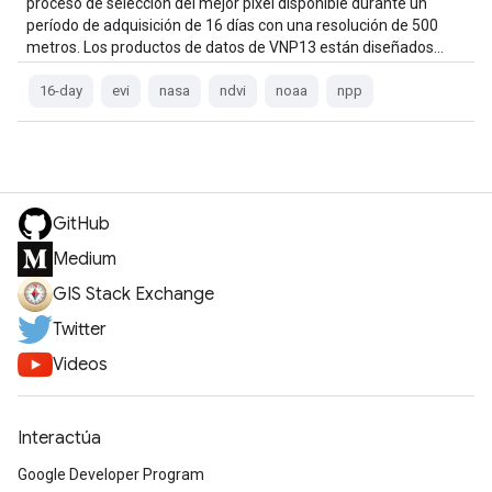
proceso de selección del mejor píxel disponible durante un
período de adquisición de 16 días con una resolución de 500
metros. Los productos de datos de VNP13 están diseñados…
16-day
evi
nasa
ndvi
noaa
npp
GitHub
Medium
GIS Stack Exchange
Twitter
Videos
Interactúa
Google Developer Program