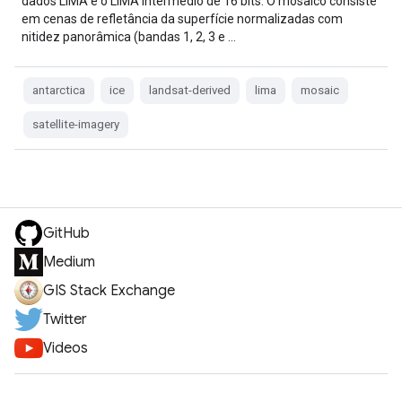
dados LIMA é o LIMA intermédio de 16 bits. O mosaico consiste
em cenas de refletância da superfície normalizadas com
nitidez panorâmica (bandas 1, 2, 3 e …
antarctica
ice
landsat-derived
lima
mosaic
satellite-imagery
GitHub
Medium
GIS Stack Exchange
Twitter
Videos