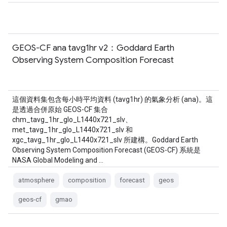
GEOS-CF ana tavg1hr v2：Goddard Earth
Observing System Composition Forecast
這個資料集包含每小時平均資料 (tavg1hr) 的氣象分析 (ana)。這
是透過合併原始 GEOS-CF 集合
chm_tavg_1hr_glo_L1440x721_slv、
met_tavg_1hr_glo_L1440x721_slv 和
xgc_tavg_1hr_glo_L1440x721_slv 所建構。Goddard Earth
Observing System Composition Forecast (GEOS-CF) 系統是
NASA Global Modeling and …
atmosphere
composition
forecast
geos
geos-cf
gmao