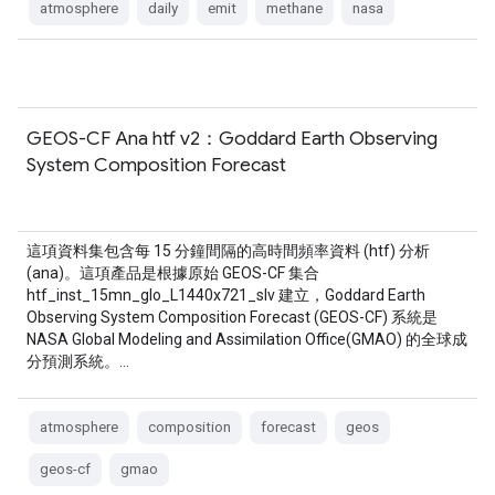
atmosphere
daily
emit
methane
nasa
GEOS-CF Ana htf v2：Goddard Earth Observing
System Composition Forecast
這項資料集包含每 15 分鐘間隔的高時間頻率資料 (htf) 分析
(ana)。這項產品是根據原始 GEOS-CF 集合
htf_inst_15mn_glo_L1440x721_slv 建立，Goddard Earth
Observing System Composition Forecast (GEOS-CF) 系統是
NASA Global Modeling and Assimilation Office(GMAO) 的全球成
分預測系統。…
atmosphere
composition
forecast
geos
geos-cf
gmao