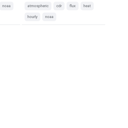
noaa
atmospheric
cdr
flux
heat
hourly
noaa