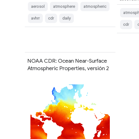
aerosol
atmosphere
atmospheric
atmosph
avhrr
cdr
daily
cdr
NOAA CDR: Ocean Near-Surface
Atmospheric Properties, versión 2