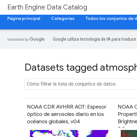
Earth Engine Data Catalog
Página principal
Categorías
Todos los conjuntos de 
Google utiliza tecnología de IA para traduci
Datasets tagged atmosphe
NOAA CDR AVHRR AOT: Espesor
NOAA C
óptico de aerosoles diario en los
Properti
océanos globales, v04
Brightn
5.3