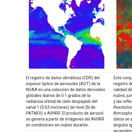
El registro de datos climáticos (CDR) del
Este conj
espesor óptico de aerosoles (AOT) de la
registro d
NOAA es una colección de datos derivados
calidad d
globales diarios de 0.1 grados de la
nubes, jun
radiancia orbital de cielo despejado del
y las ref
canal 1 (0.63 micrones) de nivel 2b de
Resolutio
PATMOS-x AVHRR. El producto de aerosol
Atmosphe
se genera a partir de imágenes del AVHRR
datos se 
en condiciones sin nubes durante…
ángulos ig
ascenden