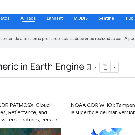
datos
All Tags
Landsat
MODIS
Sentinel
Publ
r contenido a tu idioma preferido. Las traducciones realizadas con IA p
ric in Earth Engine
bookmark_border
DR PATMOSX: Cloud
NOAA CDR WHOI: Tempera
es, Reflectance, and
la superficie del mar, versió
ess Temperatures, versión