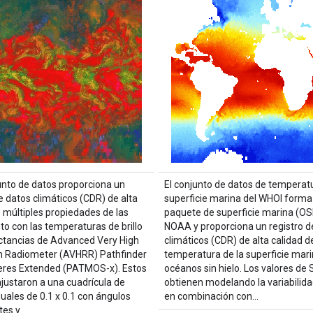
unto de datos proporciona un
El conjunto de datos de temperatu
e datos climáticos (CDR) de alta
superficie marina del WHOI forma 
e múltiples propiedades de las
paquete de superficie marina (OS
to con las temperaturas de brillo
NOAA y proporciona un registro d
lectancias de Advanced Very High
climáticos (CDR) de alta calidad de
n Radiometer (AVHRR) Pathfinder
temperatura de la superficie mar
res Extended (PATMOS-x). Estos
océanos sin hielo. Los valores de
ajustaron a una cuadrícula de
obtienen modelando la variabilida
uales de 0.1 x 0.1 con ángulos
en combinación con…
tes y…