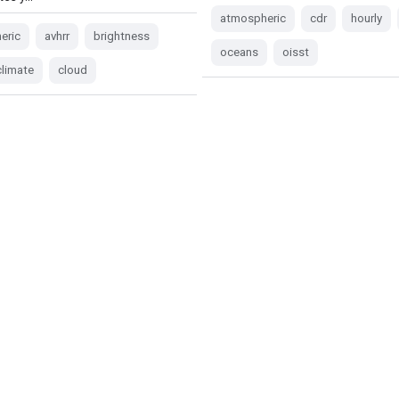
atmospheric
cdr
hourly
eric
avhrr
brightness
oceans
oisst
climate
cloud