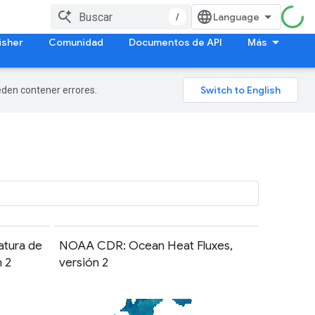
/
isher
Comunidad
Documentos de API
Más
ueden contener errores.
tura de
NOAA CDR: Ocean Heat Fluxes,
n 2
versión 2