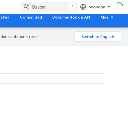
/
isher
Comunidad
Documentos de API
Más
ueden contener errores.