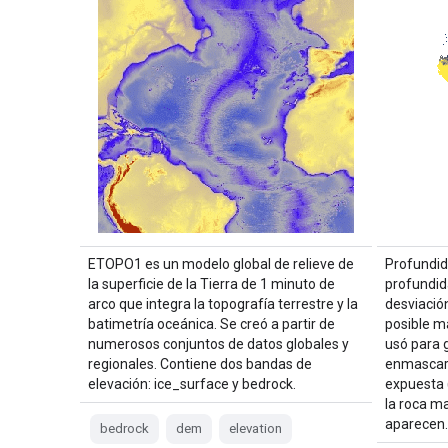
ETOPO1 es un modelo global de relieve de
Profundid
la superficie de la Tierra de 1 minuto de
profundid
arco que integra la topografía terrestre y la
desviación
batimetría oceánica. Se creó a partir de
posible má
numerosos conjuntos de datos globales y
usó para 
regionales. Contiene dos bandas de
enmascar
elevación: ice_surface y bedrock.
expuesta 
la roca ma
aparecen
bedrock
dem
elevation