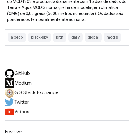
do MCD43C3 é produzido diariamente com 16 dias de dados do
Terra e Aqua MODIS numa grelha de modelagem climática
(CMG) de 0,05 graus (5600 metros no equador). Os dados são
ponderados temporalmente até ao nono…
albedo
black-sky
brdf
daily
global
modis
GitHub
Medium
GIS Stack Exchange
Twitter
Videos
Envolver