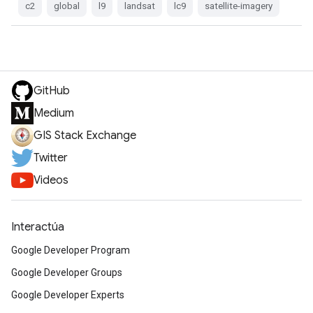
c2
global
l9
landsat
lc9
satellite-imagery
GitHub
Medium
GIS Stack Exchange
Twitter
Videos
Interactúa
Google Developer Program
Google Developer Groups
Google Developer Experts