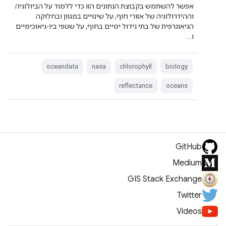
אפשר להשתמש בקבוצת הנתונים הזו כדי ללמוד על הביולוגיה
וההידרולוגיה של אזורי חוף, על שינויים במגוון ובחלוקה
הגיאוגרפית של בתי גידול ימיים בחוף, על שטפי ביו-גיאוכימיים
ו…
oceandata
nasa
chlorophyll
biology
reflectance
oceans
GitHub
Medium
GIS Stack Exchange
Twitter
Videos