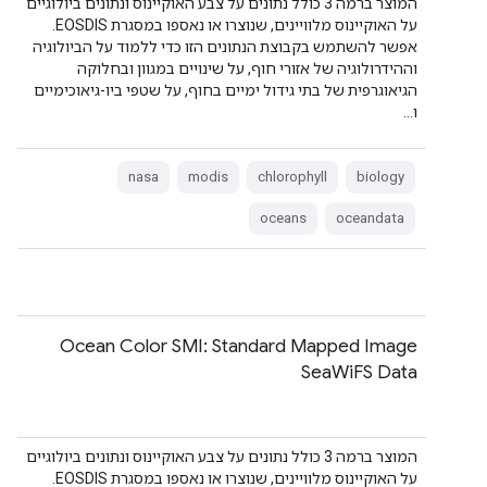
המוצר ברמה 3 כולל נתונים על צבע האוקיינוס ונתונים ביולוגיים
על האוקיינוס מלוויינים, שנוצרו או נאספו במסגרת EOSDIS.
אפשר להשתמש בקבוצת הנתונים הזו כדי ללמוד על הביולוגיה
וההידרולוגיה של אזורי חוף, על שינויים במגוון ובחלוקה
הגיאוגרפית של בתי גידול ימיים בחוף, על שטפי ביו-גיאוכימיים
ו…
nasa
modis
chlorophyll
biology
oceans
oceandata
Ocean Color SMI: Standard Mapped Image
SeaWiFS Data
המוצר ברמה 3 כולל נתונים על צבע האוקיינוס ונתונים ביולוגיים
על האוקיינוס מלוויינים, שנוצרו או נאספו במסגרת EOSDIS.