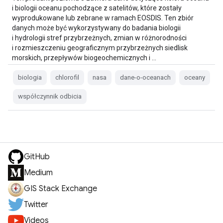
i biologii oceanu pochodzące z satelitów, które zostały
wyprodukowane lub zebrane w ramach EOSDIS. Ten zbiór
danych może być wykorzystywany do badania biologii
i hydrologii stref przybrzeżnych, zmian w różnorodności
i rozmieszczeniu geograficznym przybrzeżnych siedlisk
morskich, przepływów biogeochemicznych i …
biologia
chlorofil
nasa
dane-o-oceanach
oceany
współczynnik odbicia
GitHub
Medium
GIS Stack Exchange
Twitter
Videos