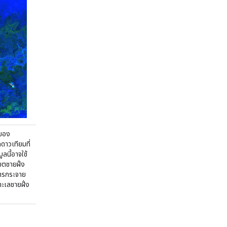
ีของ
าวเทียมที่
ลนี้อาจใช้
ตชายฝั่ง
ารกระจาย
ะเลชายฝั่ง